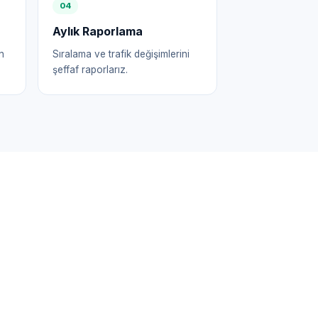
0
4
Aylık Raporlama
n
Sıralama ve trafik değişimlerini
şeffaf raporlarız.