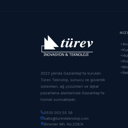
HIZ
An
Ku
Hi
Pro
Bl
İle
2023 yılında Gaziantep'te kurulan
Türev Teknoloji, sunucu ve güvenlik
sistemleri, ağ çözümleri ve dijital
pazarlama alanlarında Gaziantep'te
hizmet sunmaktadır.
0535 053 55 39
satis@turevteknoloji.com
Binevler Mh. No:228/A