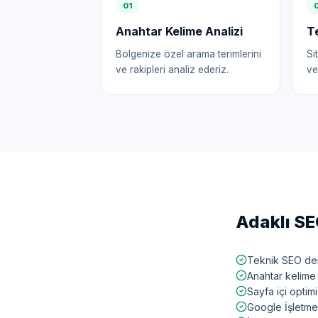
0
1
Anahtar Kelime Analizi
T
Bölgenize özel arama terimlerini
Si
ve rakipleri analiz ederiz.
ve
Adaklı
SEO
Teknik SEO den
Anahtar kelime 
Sayfa içi opti
Google İşletme 