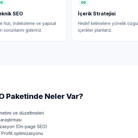
0
2
0
3
eknik SEO
İçerik Stratejisi
te hızı, indeksleme ve yapısal
Hedef kelimelere yönelik özgü
ri sorunlarını gideririz.
içerikler planlarız.
 Paketinde Neler Var?
etimi ve düzeltmeleri
araştırması
mizasyon (On-page SEO)
Profili optimizasyonu