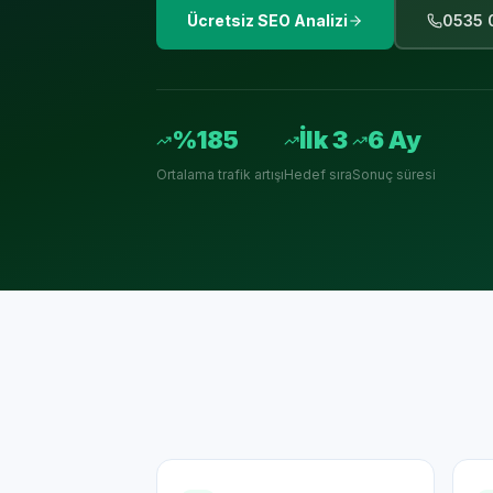
Ücretsiz SEO Analizi
0535 
%185
İlk 3
6 Ay
Ortalama trafik artışı
Hedef sıra
Sonuç süresi