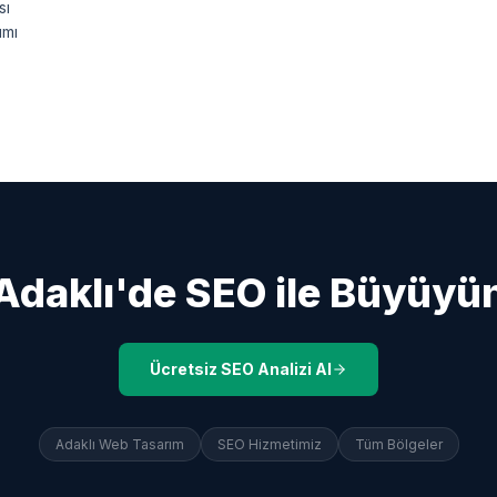
sı
ımı
Adaklı
'de SEO ile Büyüyü
Ücretsiz SEO Analizi Al
Adaklı
Web Tasarım
SEO Hizmetimiz
Tüm Bölgeler