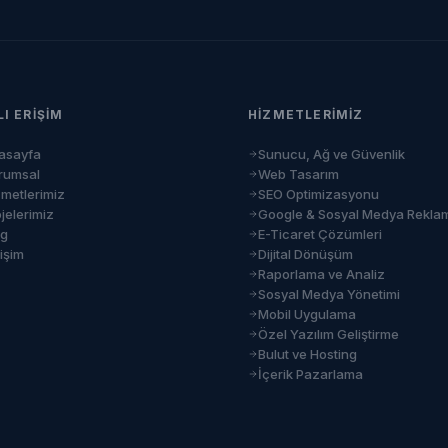
LI ERIŞIM
HIZMETLERIMIZ
asayfa
Sunucu, Ağ ve Güvenlik
rumsal
Web Tasarım
zmetlerimiz
SEO Optimizasyonu
jelerimiz
Google & Sosyal Medya Rekla
og
E-Ticaret Çözümleri
tişim
Dijital Dönüşüm
Raporlama ve Analiz
Sosyal Medya Yönetimi
Mobil Uygulama
Özel Yazılım Geliştirme
Bulut ve Hosting
İçerik Pazarlama