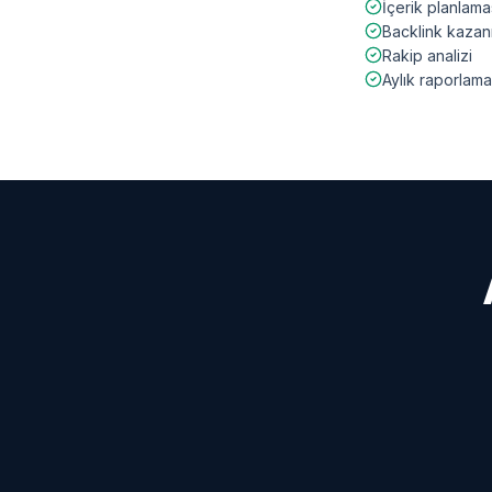
İçerik planlama
Backlink kazan
Rakip analizi
Aylık raporlama