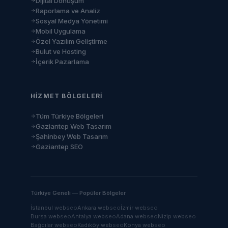
Dijital Dönüşüm
Raporlama ve Analiz
Sosyal Medya Yönetimi
Mobil Uygulama
Özel Yazılım Geliştirme
Bulut ve Hosting
İçerik Pazarlama
HIZMET BÖLGELERI
Tüm Türkiye Bölgeleri
Gaziantep Web Tasarım
Şahinbey Web Tasarım
Gaziantep SEO
Türkiye Geneli — Popüler Bölgeler
İstanbul
web
seo
Ankara
web
seo
İzmir
web
seo
Bursa
web
seo
Antalya
web
seo
Adana
web
seo
Nizip
web
seo
Bağcılar
web
seo
Kadıköy
web
seo
Konya
web
seo