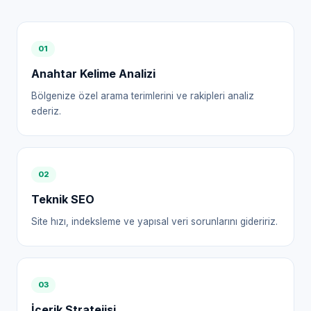
0
1
Anahtar Kelime Analizi
Bölgenize özel arama terimlerini ve rakipleri analiz
ederiz.
0
2
Teknik SEO
Site hızı, indeksleme ve yapısal veri sorunlarını gideririz.
0
3
İçerik Stratejisi