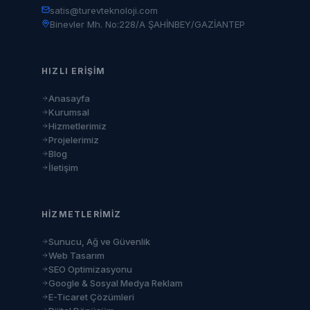
satis@turevteknoloji.com
Binevler Mh. No:228/A ŞAHİNBEY/GAZİANTEP
HIZLI ERIŞIM
Anasayfa
Kurumsal
Hizmetlerimiz
Projelerimiz
Blog
İletişim
HIZMETLERIMIZ
Sunucu, Ağ ve Güvenlik
Web Tasarım
SEO Optimizasyonu
Google & Sosyal Medya Reklam
E-Ticaret Çözümleri