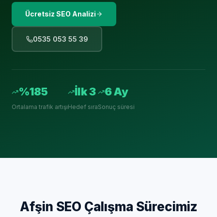
Ücretsiz SEO Analizi
0535 053 55 39
%185
İlk 3
6 Ay
Ortalama trafik artışı
Hedef sıra
Sonuç süresi
Afşin
SEO Çalışma Sürecimiz