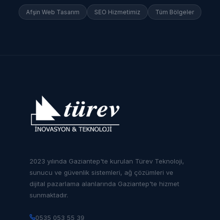
Afşin
Web Tasarım
SEO Hizmetimiz
Tüm Bölgeler
2023 yılında Gaziantep'te kurulan Türev Teknoloji,
sunucu ve güvenlik sistemleri, ağ çözümleri ve
dijital pazarlama alanlarında Gaziantep'te hizmet
sunmaktadır.
0535 053 55 39