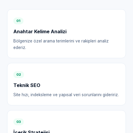
0
1
Anahtar Kelime Analizi
Bölgenize özel arama terimlerini ve rakipleri analiz
ederiz.
0
2
Teknik SEO
Site hızı, indeksleme ve yapısal veri sorunlarını gideririz.
0
3
İçerik Stratejisi