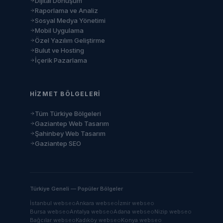
Dijital Dönüşüm
Raporlama ve Analiz
Sosyal Medya Yönetimi
Mobil Uygulama
Özel Yazılım Geliştirme
Bulut ve Hosting
İçerik Pazarlama
HIZMET BÖLGELERI
Tüm Türkiye Bölgeleri
Gaziantep Web Tasarım
Şahinbey Web Tasarım
Gaziantep SEO
Türkiye Geneli — Popüler Bölgeler
İstanbul
web
seo
Ankara
web
seo
İzmir
web
seo
Bursa
web
seo
Antalya
web
seo
Adana
web
seo
Nizip
web
seo
Bağcılar
web
seo
Kadıköy
web
seo
Konya
web
seo