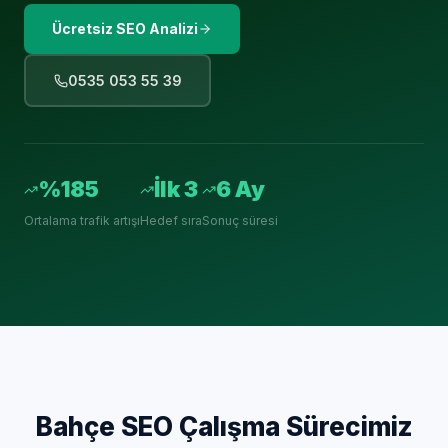
Ücretsiz SEO Analizi
0535 053 55 39
%185
İlk 3
6 Ay
Ortalama trafik artışı
Hedef sıra
Sonuç süresi
Bahçe
SEO Çalışma Sürecimiz