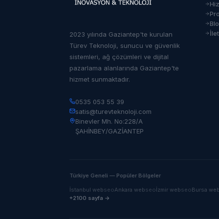
Hi
Pro
Bl
İle
2023 yılında Gaziantep'te kurulan
Türev Teknoloji, sunucu ve güvenlik
sistemleri, ağ çözümleri ve dijital
pazarlama alanlarında Gaziantep'te
hizmet sunmaktadır.
0535 053 55 39
satis@turevteknoloji.com
Binevler Mh. No:228/A
ŞAHİNBEY/GAZİANTEP
Türkiye Geneli — Popüler Bölgeler
İstanbul
web
seo
Ankara
web
seo
İzmir
web
seo
Bursa
we
+2100 sayfa →