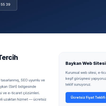
 55 39
Tercih
Baykan
Web Sitesi 
Kurumsal web sitesi, e-tica
keşif görüşmesi yapıyoru
l tasarlanmış, SEO uyumlu ve
teklif sunuyoruz.
ykan (Siirt) bölgesinde
i ve e-ticaret çözümleri.
Ücretsiz Fiyat Teklifi
eli uzaktan hizmet — ücretsiz