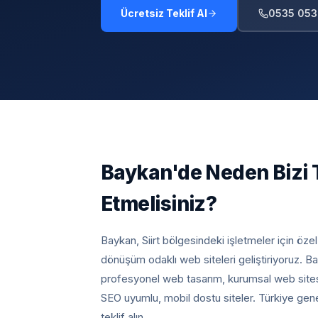
Ücretsiz Teklif Al
0535 053
Baykan
'de Neden Bizi 
Etmelisiniz?
Baykan, Siirt
bölgesindeki işletmeler için öze
dönüşüm odaklı web siteleri geliştiriyoruz.
Ba
profesyonel web tasarım, kurumsal web sites
SEO uyumlu, mobil dostu siteler. Türkiye gen
teklif alın.