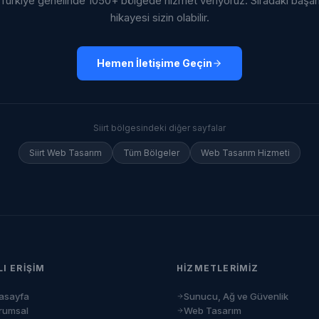
Türkiye genelinde 1050+ bölgede hizmet veriyoruz. Sıradaki başar
hikayesi sizin olabilir.
Hemen İletişime Geçin
Siirt
bölgesindeki diğer sayfalar
Siirt
Web Tasarım
Tüm Bölgeler
Web Tasarım Hizmeti
LI ERIŞIM
HIZMETLERIMIZ
asayfa
Sunucu, Ağ ve Güvenlik
rumsal
Web Tasarım