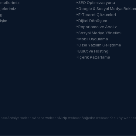
zmetlerimiz
SEO Optimizasyonu
jelerimiz
Google & Sosyal Medya Rekla
og
E-Ticaret Çözümleri
tişim
Dijital Dönüşüm
Raporlama ve Analiz
Sosyal Medya Yönetimi
Mobil Uygulama
Özel Yazılım Geliştirme
Bulut ve Hosting
İçerik Pazarlama
b
seo
Antalya
web
seo
Adana
web
seo
Nizip
web
seo
Bağcılar
web
seo
Kadıköy
web
se