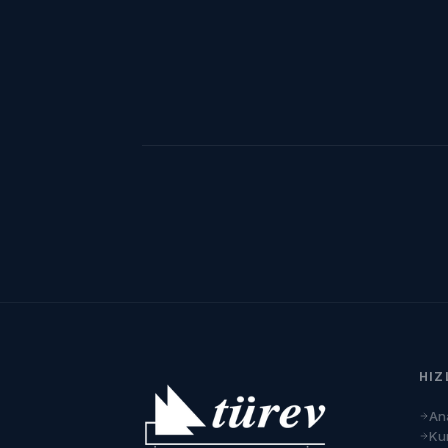
HIZ
An
Ku