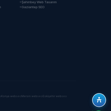
Şahinbey Web Tasarım
m
Gaziantep SEO
o
Konya
web
seo
Mersin
web
seo
Eskişehir
web
seo