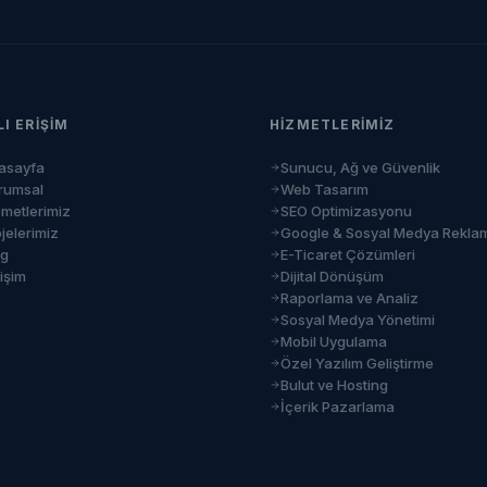
LI ERIŞIM
HIZMETLERIMIZ
asayfa
Sunucu, Ağ ve Güvenlik
rumsal
Web Tasarım
zmetlerimiz
SEO Optimizasyonu
jelerimiz
Google & Sosyal Medya Rekla
og
E-Ticaret Çözümleri
tişim
Dijital Dönüşüm
Raporlama ve Analiz
Sosyal Medya Yönetimi
Mobil Uygulama
Özel Yazılım Geliştirme
Bulut ve Hosting
İçerik Pazarlama