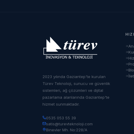
HIZ
An
Ku
Hi
Pro
Bl
İle
2023 yılında Gaziantep'te kurulan
Türev Teknoloji, sunucu ve güvenlik
sistemleri, ağ çözümleri ve dijital
pazarlama alanlarında Gaziantep'te
hizmet sunmaktadır.
0535 053 55 39
satis@turevteknoloji.com
Binevler Mh. No:228/A