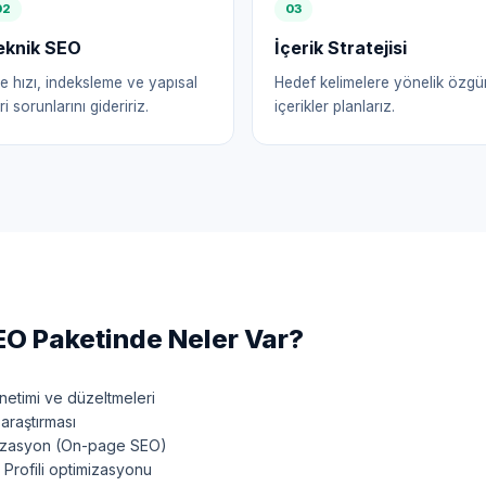
0
2
0
3
eknik SEO
İçerik Stratejisi
te hızı, indeksleme ve yapısal
Hedef kelimelere yönelik özgü
ri sorunlarını gideririz.
içerikler planlarız.
O Paketinde Neler Var?
etimi ve düzeltmeleri
araştırması
mizasyon (On-page SEO)
Profili optimizasyonu