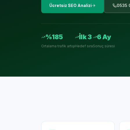
Ücretsiz SEO Analizi
0535 
%185
İlk 3
6 Ay
Ortalama trafik artışı
Hedef sıra
Sonuç süresi