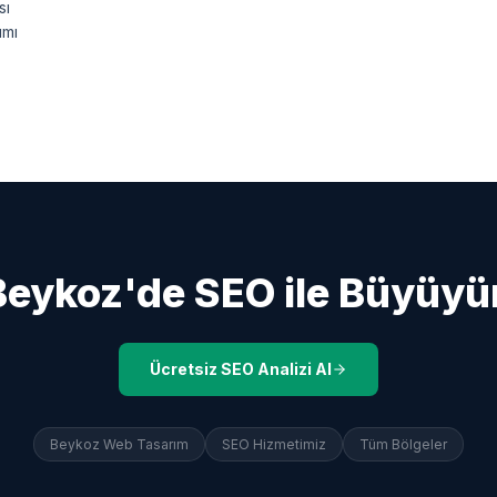
sı
ımı
Beykoz
'de SEO ile Büyüyü
Ücretsiz SEO Analizi Al
Beykoz
Web Tasarım
SEO Hizmetimiz
Tüm Bölgeler