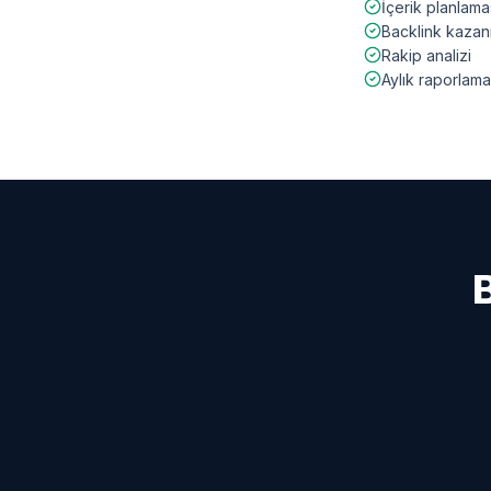
İçerik planlama
Backlink kazan
Rakip analizi
Aylık raporlama