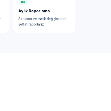
0
4
Aylık Raporlama
n
Sıralama ve trafik değişimlerini
şeffaf raporlarız.