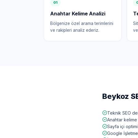
0
1
Anahtar Kelime Analizi
T
Bölgenize özel arama terimlerini
Si
ve rakipleri analiz ederiz.
ve
Beykoz
SE
Teknik SEO den
Anahtar kelime 
Sayfa içi opti
Google İşletme 