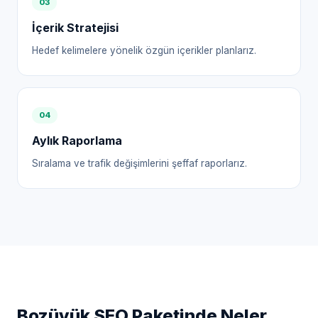
0
3
İçerik Stratejisi
Hedef kelimelere yönelik özgün içerikler planlarız.
0
4
Aylık Raporlama
Sıralama ve trafik değişimlerini şeffaf raporlarız.
Bozüyük
SEO Paketinde Neler