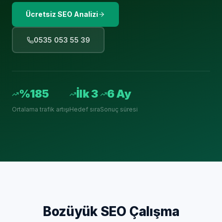
Ücretsiz SEO Analizi
0535 053 55 39
%185
İlk 3
6 Ay
Ortalama trafik artışı
Hedef sıra
Sonuç süresi
Bozüyük
SEO Çalışma