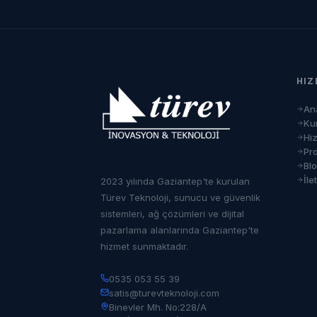
HIZ
An
Ku
Hi
Pro
Bl
İle
2023 yılında Gaziantep'te kurulan
Türev Teknoloji, sunucu ve güvenlik
sistemleri, ağ çözümleri ve dijital
pazarlama alanlarında Gaziantep'te
hizmet sunmaktadır.
0535 053 55 39
satis@turevteknoloji.com
Binevler Mh. No:228/A