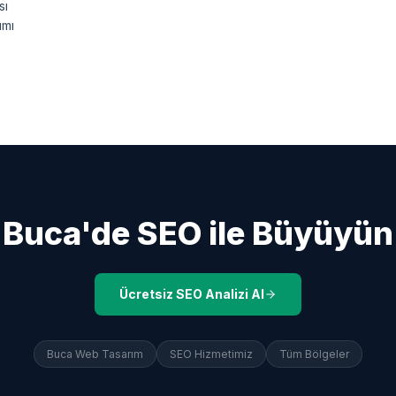
sı
ımı
Buca
'de SEO ile Büyüyün
Ücretsiz SEO Analizi Al
Buca
Web Tasarım
SEO Hizmetimiz
Tüm Bölgeler