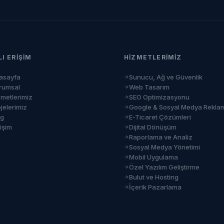
LI ERIŞIM
HIZMETLERIMIZ
asayfa
Sunucu, Ağ ve Güvenlik
rumsal
Web Tasarım
zmetlerimiz
SEO Optimizasyonu
jelerimiz
Google & Sosyal Medya Rekla
og
E-Ticaret Çözümleri
tişim
Dijital Dönüşüm
Raporlama ve Analiz
Sosyal Medya Yönetimi
Mobil Uygulama
Özel Yazılım Geliştirme
Bulut ve Hosting
İçerik Pazarlama