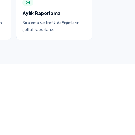
0
4
Aylık Raporlama
n
Sıralama ve trafik değişimlerini
şeffaf raporlarız.