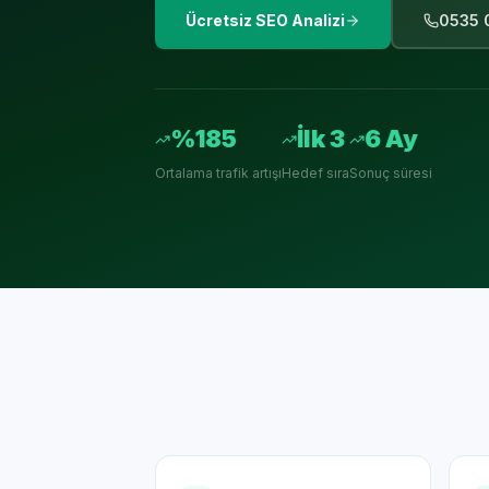
Ücretsiz SEO Analizi
0535 
%185
İlk 3
6 Ay
Ortalama trafik artışı
Hedef sıra
Sonuç süresi