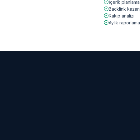
İçerik planlama
Backlink kazan
Rakip analizi
Aylık raporlama