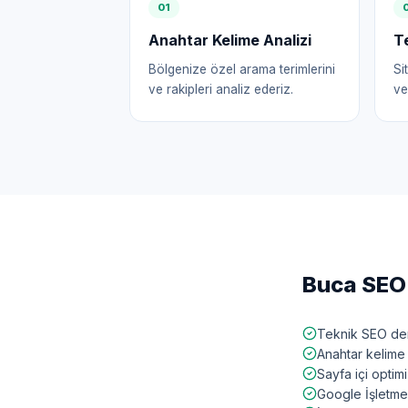
0
1
Anahtar Kelime Analizi
T
Bölgenize özel arama terimlerini
Si
ve rakipleri analiz ederiz.
ve
Buca
SEO 
Teknik SEO den
Anahtar kelime 
Sayfa içi opti
Google İşletme 