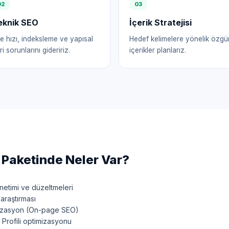
0
2
0
3
eknik SEO
İçerik Stratejisi
te hızı, indeksleme ve yapısal
Hedef kelimelere yönelik özgü
ri sorunlarını gideririz.
içerikler planlarız.
Paketinde Neler Var?
etimi ve düzeltmeleri
araştırması
mizasyon (On-page SEO)
Profili optimizasyonu