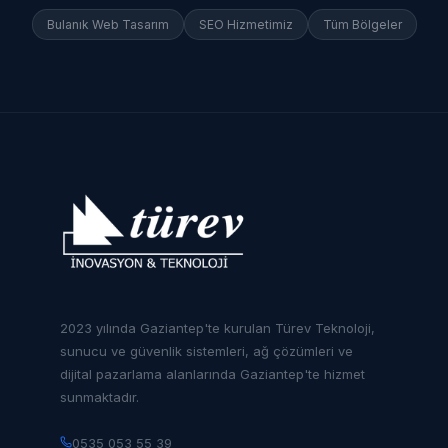
Bulanık
Web Tasarım
SEO Hizmetimiz
Tüm Bölgeler
2023 yılında Gaziantep'te kurulan Türev Teknoloji,
sunucu ve güvenlik sistemleri, ağ çözümleri ve
dijital pazarlama alanlarında Gaziantep'te hizmet
sunmaktadır.
0535 053 55 39