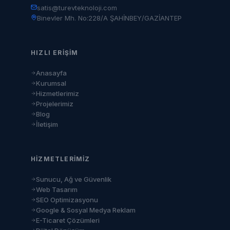
satis@turevteknoloji.com
Binevler Mh. No:228/A ŞAHİNBEY/GAZİANTEP
HIZLI ERIŞIM
Anasayfa
Kurumsal
Hizmetlerimiz
Projelerimiz
Blog
İletişim
HIZMETLERIMIZ
Sunucu, Ağ ve Güvenlik
Web Tasarım
SEO Optimizasyonu
Google & Sosyal Medya Reklam
E-Ticaret Çözümleri