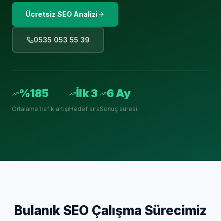
Ücretsiz SEO Analizi
0535 053 55 39
%185
İlk 3
6 Ay
Ortalama trafik artışı
Hedef sıra
Sonuç süresi
Bulanık
SEO Çalışma Sürecimiz