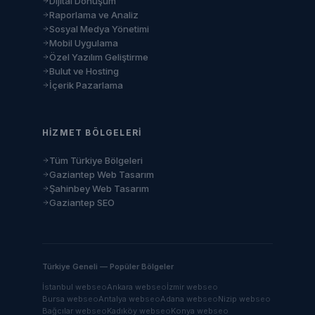
Dijital Dönüşüm
Raporlama ve Analiz
Sosyal Medya Yönetimi
Mobil Uygulama
Özel Yazılım Geliştirme
Bulut ve Hosting
İçerik Pazarlama
HIZMET BÖLGELERI
Tüm Türkiye Bölgeleri
Gaziantep Web Tasarım
Şahinbey Web Tasarım
Gaziantep SEO
Türkiye Geneli — Popüler Bölgeler
İstanbul
web
seo
Ankara
web
seo
İzmir
web
seo
Bursa
web
seo
Antalya
web
seo
Adana
web
seo
Nizip
web
seo
Bağcılar
web
seo
Kadıköy
web
seo
Konya
web
seo