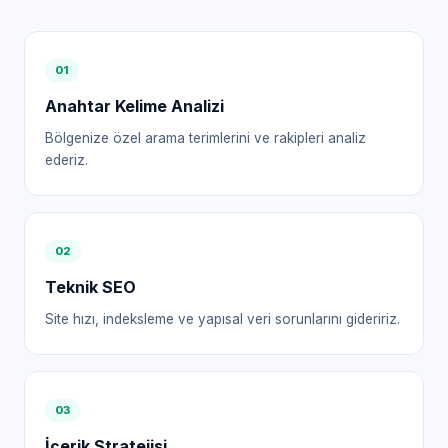
0
1
Anahtar Kelime Analizi
Bölgenize özel arama terimlerini ve rakipleri analiz
ederiz.
0
2
Teknik SEO
Site hızı, indeksleme ve yapısal veri sorunlarını gideririz.
0
3
İçerik Stratejisi