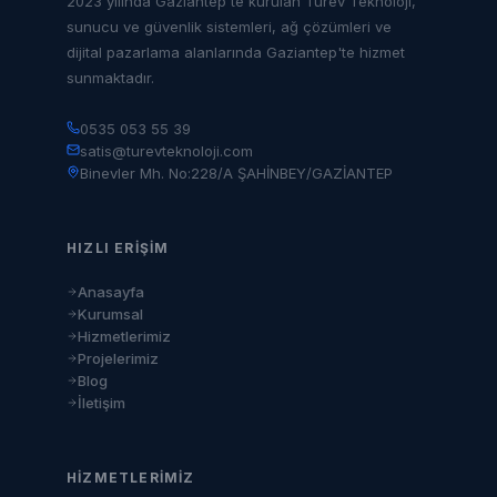
2023 yılında Gaziantep'te kurulan Türev Teknoloji,
sunucu ve güvenlik sistemleri, ağ çözümleri ve
dijital pazarlama alanlarında Gaziantep'te hizmet
sunmaktadır.
0535 053 55 39
satis@turevteknoloji.com
Binevler Mh. No:228/A ŞAHİNBEY/GAZİANTEP
HIZLI ERIŞIM
Anasayfa
Kurumsal
Hizmetlerimiz
Projelerimiz
Blog
İletişim
HIZMETLERIMIZ