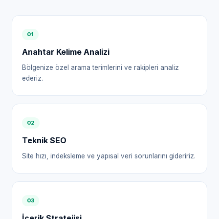
0
1
Anahtar Kelime Analizi
Bölgenize özel arama terimlerini ve rakipleri analiz
ederiz.
0
2
Teknik SEO
Site hızı, indeksleme ve yapısal veri sorunlarını gideririz.
0
3
İçerik Stratejisi