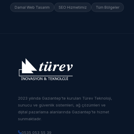
Damal
Web Tasarım
SEO Hizmetimiz
Tüm Bölgeler
2023 yılında Gaziantep'te kurulan Türev Teknoloji,
sunucu ve güvenlik sistemleri, ağ çözümleri ve
dijital pazarlama alanlarında Gaziantep'te hizmet
sunmaktadır.
0535 053 55 39