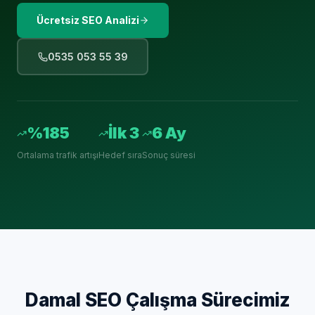
Ücretsiz SEO Analizi
0535 053 55 39
%185
İlk 3
6 Ay
Ortalama trafik artışı
Hedef sıra
Sonuç süresi
Damal
SEO Çalışma Sürecimiz