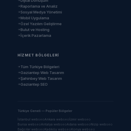
Dijital Dönüşüm
Raporlama ve Analiz
Sosyal Medya Yönetimi
Mobil Uygulama
Özel Yazılım Geliştirme
Bulut ve Hosting
İçerik Pazarlama
HIZMET BÖLGELERI
Tüm Türkiye Bölgeleri
Gaziantep Web Tasarım
Şahinbey Web Tasarım
Gaziantep SEO
Türkiye Geneli — Popüler Bölgeler
İstanbul
web
seo
Ankara
web
seo
İzmir
web
seo
Bursa
web
seo
Antalya
web
seo
Adana
web
seo
Nizip
web
seo
Bağcılar
web
seo
Kadıköy
web
seo
Konya
web
seo