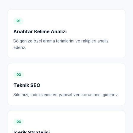
0
1
Anahtar Kelime Analizi
Bölgenize özel arama terimlerini ve rakipleri analiz
ederiz.
0
2
Teknik SEO
Site hızı, indeksleme ve yapısal veri sorunlarını gideririz.
0
3
İçerik Stratejisi