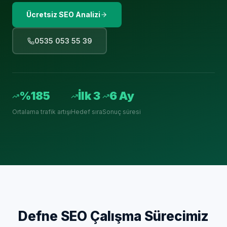
Ücretsiz SEO Analizi
0535 053 55 39
%185
İlk 3
6 Ay
Ortalama trafik artışı
Hedef sıra
Sonuç süresi
Defne
SEO Çalışma Sürecimiz