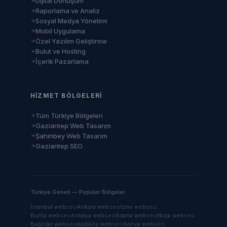
Dijital Dönüşüm
Raporlama ve Analiz
Sosyal Medya Yönetimi
Mobil Uygulama
Özel Yazılım Geliştirme
Bulut ve Hosting
İçerik Pazarlama
HIZMET BÖLGELERI
Tüm Türkiye Bölgeleri
Gaziantep Web Tasarım
Şahinbey Web Tasarım
Gaziantep SEO
Türkiye Geneli — Popüler Bölgeler
İstanbul
web
seo
Ankara
web
seo
İzmir
web
seo
Bursa
web
seo
Antalya
web
seo
Adana
web
seo
Nizip
web
seo
Bağcılar
web
seo
Kadıköy
web
seo
Konya
web
seo