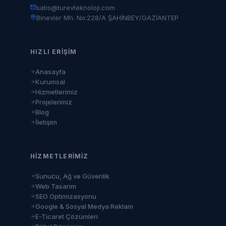
satis@turevteknoloji.com
Binevler Mh. No:228/A ŞAHİNBEY/GAZİANTEP
HIZLI ERIŞIM
Anasayfa
Kurumsal
Hizmetlerimiz
Projelerimiz
Blog
İletişim
HIZMETLERIMIZ
Sunucu, Ağ ve Güvenlik
Web Tasarım
SEO Optimizasyonu
Google & Sosyal Medya Reklam
E-Ticaret Çözümleri