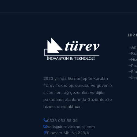
HIZ
An
Ku
Hi
Pro
Bl
İle
2023 yılında Gaziantep'te kurulan
Türev Teknoloji, sunucu ve güvenlik
sistemleri, ağ çözümleri ve dijital
pazarlama alanlarında Gaziantep'te
hizmet sunmaktadır.
0535 053 55 39
satis@turevteknoloji.com
Binevler Mh. No:228/A