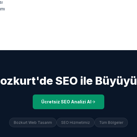
sı
ımı
ozkurt
'de SEO ile Büyüy
Ücretsiz SEO Analizi Al
Bozkurt
Web Tasarım
SEO Hizmetimiz
Tüm Bölgeler