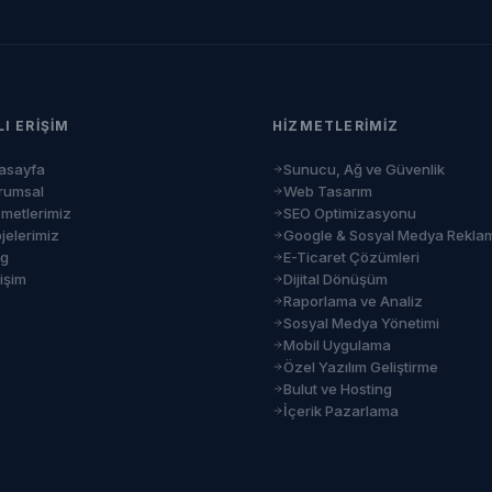
LI ERIŞIM
HIZMETLERIMIZ
asayfa
Sunucu, Ağ ve Güvenlik
rumsal
Web Tasarım
zmetlerimiz
SEO Optimizasyonu
jelerimiz
Google & Sosyal Medya Rekla
og
E-Ticaret Çözümleri
tişim
Dijital Dönüşüm
Raporlama ve Analiz
Sosyal Medya Yönetimi
Mobil Uygulama
Özel Yazılım Geliştirme
Bulut ve Hosting
İçerik Pazarlama