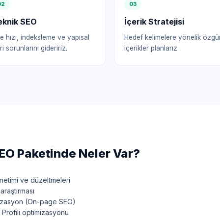
0
2
0
3
eknik SEO
İçerik Stratejisi
te hızı, indeksleme ve yapısal
Hedef kelimelere yönelik özgü
ri sorunlarını gideririz.
içerikler planlarız.
EO Paketinde Neler Var?
etimi ve düzeltmeleri
araştırması
mizasyon (On-page SEO)
Profili optimizasyonu