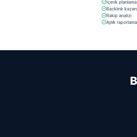
İçerik planlama
Backlink kazan
Rakip analizi
Aylık raporlama
B