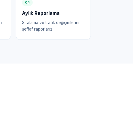
0
4
Aylık Raporlama
n
Sıralama ve trafik değişimlerini
şeffaf raporlarız.