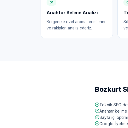
0
1
Anahtar Kelime Analizi
T
Bölgenize özel arama terimlerini
Si
ve rakipleri analiz ederiz.
ve
Bozkurt
S
Teknik SEO den
Anahtar kelime 
Sayfa içi opti
Google İşletme 