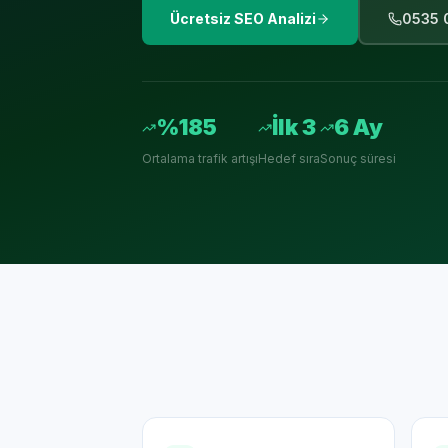
Ücretsiz SEO Analizi
0535 
%185
İlk 3
6 Ay
Ortalama trafik artışı
Hedef sıra
Sonuç süresi