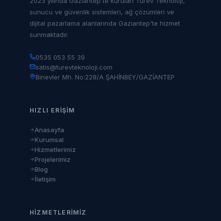
2023 yılında Gaziantep'te kurulan Türev Teknoloji,
sunucu ve güvenlik sistemleri, ağ çözümleri ve
dijital pazarlama alanlarında Gaziantep'te hizmet
sunmaktadır.
0535 053 55 39
satis@turevteknoloji.com
Binevler Mh. No:228/A ŞAHİNBEY/GAZİANTEP
HIZLI ERIŞIM
Anasayfa
Kurumsal
Hizmetlerimiz
Projelerimiz
Blog
İletişim
HIZMETLERIMIZ