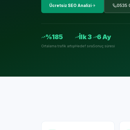
Ücretsiz SEO Analizi
0535 
%185
İlk 3
6 Ay
Ortalama trafik artışı
Hedef sıra
Sonuç süresi