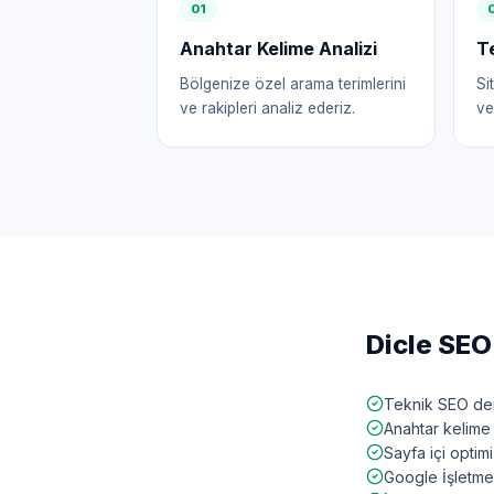
0
1
Anahtar Kelime Analizi
T
Bölgenize özel arama terimlerini
Si
ve rakipleri analiz ederiz.
ve
Dicle
SEO 
Teknik SEO den
Anahtar kelime 
Sayfa içi opti
Google İşletme 