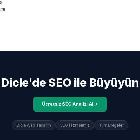
sı
ımı
Dicle
'de SEO ile Büyüyün
Ücretsiz SEO Analizi Al
Dicle
Web Tasarım
SEO Hizmetimiz
Tüm Bölgeler