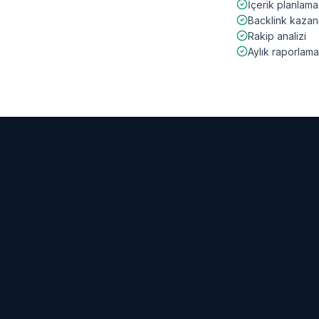
İçerik planlama
Backlink kazan
Rakip analizi
Aylık raporlama