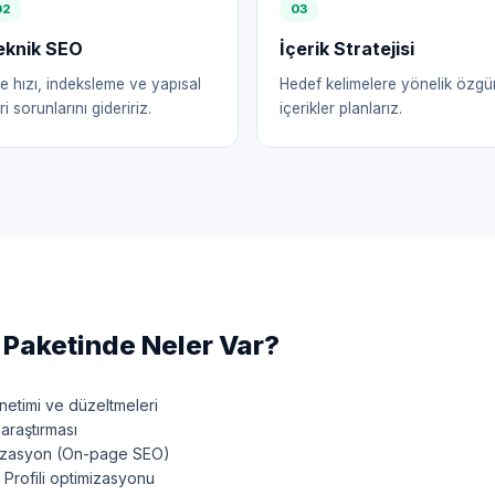
0
2
0
3
eknik SEO
İçerik Stratejisi
te hızı, indeksleme ve yapısal
Hedef kelimelere yönelik özgü
ri sorunlarını gideririz.
içerikler planlarız.
Paketinde Neler Var?
etimi ve düzeltmeleri
araştırması
mizasyon (On-page SEO)
Profili optimizasyonu