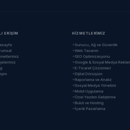
LI ERIŞIM
HIZMETLERIMIZ
asayfa
Sunucu, Ağ ve Güvenlik
rumsal
Web Tasarım
zmetlerimiz
SEO Optimizasyonu
jelerimiz
Google & Sosyal Medya Rekla
og
E-Ticaret Çözümleri
tişim
Dijital Dönüşüm
Raporlama ve Analiz
Sosyal Medya Yönetimi
Mobil Uygulama
Özel Yazılım Geliştirme
Bulut ve Hosting
İçerik Pazarlama