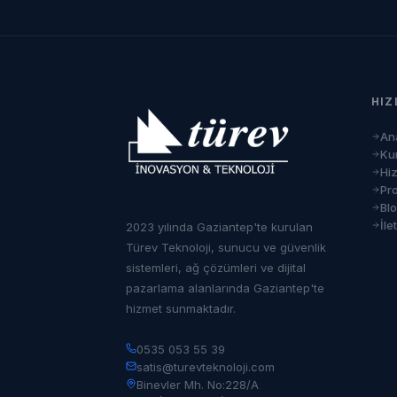
HIZ
An
Ku
Hi
Pro
Bl
İle
2023 yılında Gaziantep'te kurulan
Türev Teknoloji, sunucu ve güvenlik
sistemleri, ağ çözümleri ve dijital
pazarlama alanlarında Gaziantep'te
hizmet sunmaktadır.
0535 053 55 39
satis@turevteknoloji.com
Binevler Mh. No:228/A