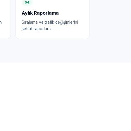
0
4
Aylık Raporlama
n
Sıralama ve trafik değişimlerini
şeffaf raporlarız.