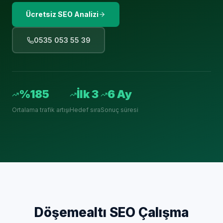
Ücretsiz SEO Analizi
0535 053 55 39
%185
İlk 3
6 Ay
Ortalama trafik artışı
Hedef sıra
Sonuç süresi
Döşemealtı
SEO Çalışma