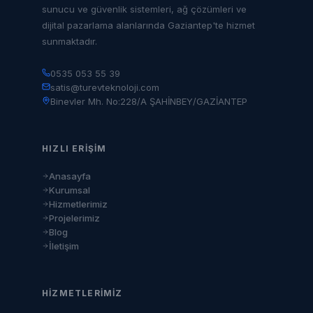
sunucu ve güvenlik sistemleri, ağ çözümleri ve
dijital pazarlama alanlarında Gaziantep'te hizmet
sunmaktadır.
0535 053 55 39
satis@turevteknoloji.com
Binevler Mh. No:228/A ŞAHİNBEY/GAZİANTEP
HIZLI ERIŞIM
Anasayfa
Kurumsal
Hizmetlerimiz
Projelerimiz
Blog
İletişim
HIZMETLERIMIZ