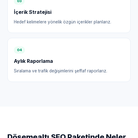
0
3
İçerik Stratejisi
Hedef kelimelere yönelik özgün içerikler planlarız.
0
4
Aylık Raporlama
Sıralama ve trafik değişimlerini şeffaf raporlarız.
Döşemealtı
SEO Paketinde Neler