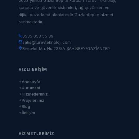
2023 yılında Gaziantep'te kurulan Türev Teknoloji,
sunucu ve güvenlik sistemleri, ağ çözümleri ve
dijital pazarlama alanlarında Gaziantep'te hizmet
sunmaktadır.
0535 053 55 39
satis@turevteknoloji.com
Binevler Mh. No:228/A ŞAHİNBEY/GAZİANTEP
HIZLI ERIŞIM
Anasayfa
Kurumsal
Hizmetlerimiz
Projelerimiz
Blog
İletişim
HIZMETLERIMIZ