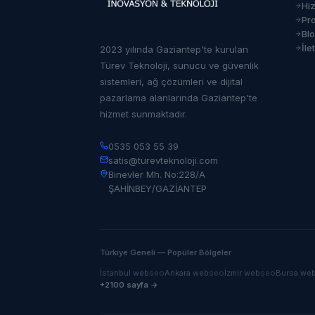
Hi
Pro
Bl
İle
2023 yılında Gaziantep'te kurulan
Türev Teknoloji, sunucu ve güvenlik
sistemleri, ağ çözümleri ve dijital
pazarlama alanlarında Gaziantep'te
hizmet sunmaktadır.
0535 053 55 39
satis@turevteknoloji.com
Binevler Mh. No:228/A
ŞAHİNBEY/GAZİANTEP
Türkiye Geneli — Popüler Bölgeler
İstanbul
web
seo
Ankara
web
seo
İzmir
web
seo
Bursa
we
+2100 sayfa →