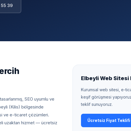
 55 39
ercih
Elbeyli
Web Sitesi F
Kurumsal web sitesi, e-tica
keşif görüşmesi yapıyoru
l tasarlanmış, SEO uyumlu ve
teklif sunuyoruz.
beyli (Kilis) bölgesinde
i ve e-ticaret çözümleri.
Ücretsiz Fiyat Teklifi
eli uzaktan hizmet — ücretsiz