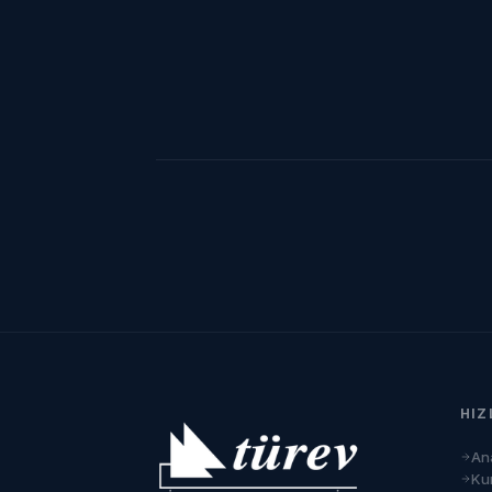
HIZ
An
Ku