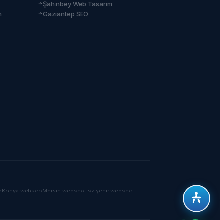
Şahinbey Web Tasarım
m
Gaziantep SEO
o
Konya
web
seo
Mersin
web
seo
Eskişehir
web
seo