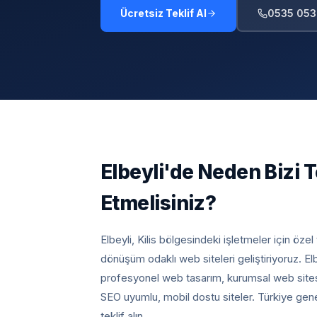
Ücretsiz Teklif Al
0535 053
Elbeyli
'de Neden Bizi T
Etmelisiniz?
Elbeyli, Kilis
bölgesindeki işletmeler için öze
dönüşüm odaklı web siteleri geliştiriyoruz.
El
profesyonel web tasarım, kurumsal web sites
SEO uyumlu, mobil dostu siteler. Türkiye gen
teklif alın.