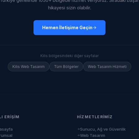
Türkiye genelinde 1050+ bölgede hizmet veriyoruz. Sıradaki başar
hikayesi sizin olabilir.
Hemen İletişime Geçin
Kilis
bölgesindeki diğer sayfalar
Kilis
Web Tasarım
Tüm Bölgeler
Web Tasarım Hizmeti
LI ERIŞIM
HIZMETLERIMIZ
asayfa
Sunucu, Ağ ve Güvenlik
rumsal
Web Tasarım