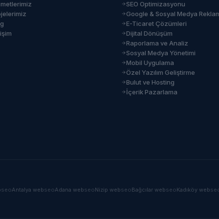
zmetlerimiz
SEO Optimizasyonu
jelerimiz
Google & Sosyal Medya Rekla
og
E-Ticaret Çözümleri
tişim
Dijital Dönüşüm
Raporlama ve Analiz
Sosyal Medya Yönetimi
Mobil Uygulama
Özel Yazılım Geliştirme
Bulut ve Hosting
İçerik Pazarlama
b
seo
Antalya
web
seo
Adana
web
seo
Nizip
web
seo
Bağcılar
web
seo
Kadıköy
web
se