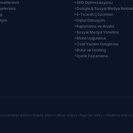
zmetlerimiz
SEO Optimizasyonu
jelerimiz
Google & Sosyal Medya Rekla
og
E-Ticaret Çözümleri
tişim
Dijital Dönüşüm
Raporlama ve Analiz
Sosyal Medya Yönetimi
Mobil Uygulama
Özel Yazılım Geliştirme
Bulut ve Hosting
İçerik Pazarlama
b
seo
Antalya
web
seo
Adana
web
seo
Nizip
web
seo
Bağcılar
web
seo
Kadıköy
web
se