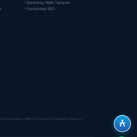
Şahinbey Web Tasarım
m
Gaziantep SEO
o
Konya
web
seo
Mersin
web
seo
Eskişehir
web
seo