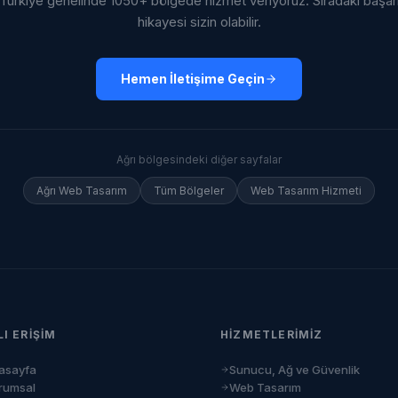
Türkiye genelinde 1050+ bölgede hizmet veriyoruz. Sıradaki başar
hikayesi sizin olabilir.
Hemen İletişime Geçin
Ağrı
bölgesindeki diğer sayfalar
Ağrı
Web Tasarım
Tüm Bölgeler
Web Tasarım Hizmeti
LI ERIŞIM
HIZMETLERIMIZ
asayfa
Sunucu, Ağ ve Güvenlik
rumsal
Web Tasarım