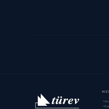
HIZ
An
Ku