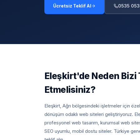
Ücretsiz Teklif Al
0535 053
Eleşkirt
'de Neden Bizi 
Etmelisiniz?
Eleşkirt, Ağrı
bölgesindeki işletmeler için öze
dönüşüm odaklı web siteleri geliştiriyoruz.
El
profesyonel web tasarım, kurumsal web sites
SEO uyumlu, mobil dostu siteler. Türkiye gen
teklif alın.