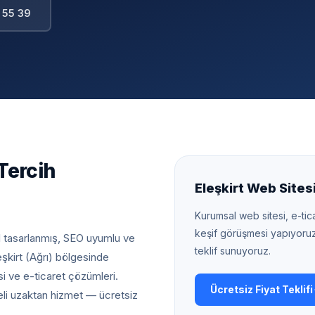
 55 39
Tercih
Eleşkirt
Web Sitesi 
Kurumsal web sitesi, e-tica
keşif görüşmesi yapıyoru
l tasarlanmış, SEO uyumlu ve
teklif sunuyoruz.
eşkirt (Ağrı) bölgesinde
i ve e-ticaret çözümleri.
Ücretsiz Fiyat Teklifi
eli uzaktan hizmet — ücretsiz