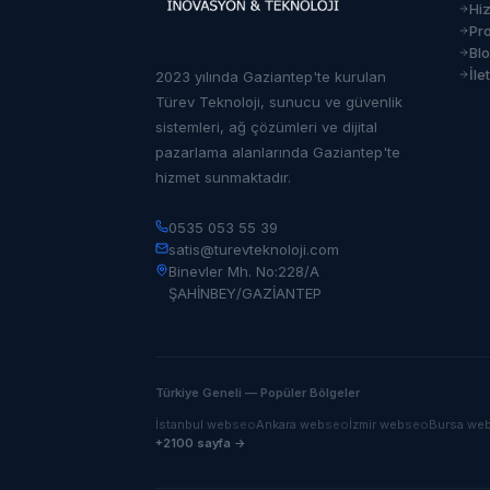
Hi
Pro
Bl
İle
2023 yılında Gaziantep'te kurulan
Türev Teknoloji, sunucu ve güvenlik
sistemleri, ağ çözümleri ve dijital
pazarlama alanlarında Gaziantep'te
hizmet sunmaktadır.
0535 053 55 39
satis@turevteknoloji.com
Binevler Mh. No:228/A
ŞAHİNBEY/GAZİANTEP
Türkiye Geneli — Popüler Bölgeler
İstanbul
web
seo
Ankara
web
seo
İzmir
web
seo
Bursa
we
+2100 sayfa →