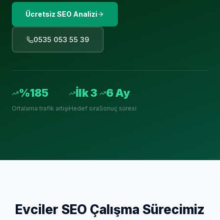
Ücretsiz SEO Analizi
0535 053 55 39
%185
İlk 3
6 Ay
Ortalama trafik artışı
Hedef sıra
Sonuç süresi
Evciler
SEO Çalışma Sürecimiz