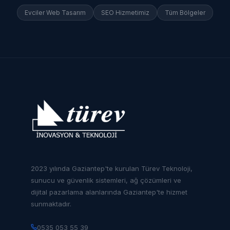
Evciler
Web Tasarım
SEO Hizmetimiz
Tüm Bölgeler
2023 yılında Gaziantep'te kurulan Türev Teknoloji,
sunucu ve güvenlik sistemleri, ağ çözümleri ve
dijital pazarlama alanlarında Gaziantep'te hizmet
sunmaktadır.
0535 053 55 39