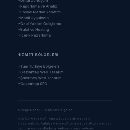
Dijital Dönüşüm
Raporlama ve Analiz
Sosyal Medya Yönetimi
Mobil Uygulama
Özel Yazılım Geliştirme
Bulut ve Hosting
İçerik Pazarlama
HIZMET BÖLGELERI
Tüm Türkiye Bölgeleri
Gaziantep Web Tasarım
Şahinbey Web Tasarım
Gaziantep SEO
Türkiye Geneli — Popüler Bölgeler
İstanbul
web
seo
Ankara
web
seo
İzmir
web
seo
Bursa
web
seo
Antalya
web
seo
Adana
web
seo
Nizip
web
seo
Bağcılar
web
seo
Kadıköy
web
seo
Konya
web
seo