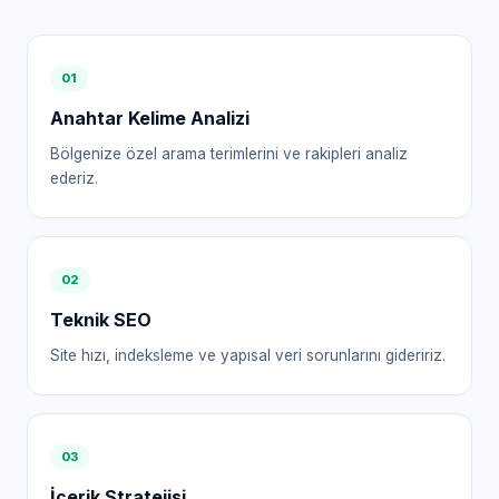
0
1
Anahtar Kelime Analizi
Bölgenize özel arama terimlerini ve rakipleri analiz
ederiz.
0
2
Teknik SEO
Site hızı, indeksleme ve yapısal veri sorunlarını gideririz.
0
3
İçerik Stratejisi