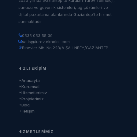
2023 yılında Gaziantep'te kurulan Türev Teknoloji,
sunucu ve güvenlik sistemleri, ağ çözümleri ve
dijital pazarlama alanlarında Gaziantep'te hizmet
sunmaktadır.
0535 053 55 39
satis@turevteknoloji.com
Binevler Mh. No:228/A ŞAHİNBEY/GAZİANTEP
HIZLI ERIŞIM
Anasayfa
Kurumsal
Hizmetlerimiz
Projelerimiz
Blog
İletişim
HIZMETLERIMIZ