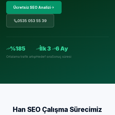
Ücretsiz SEO Analizi
0535 053 55 39
%185
İlk 3
6 Ay
Ortalama trafik artışı
Hedef sıra
Sonuç süresi
Han
SEO Çalışma Sürecimiz