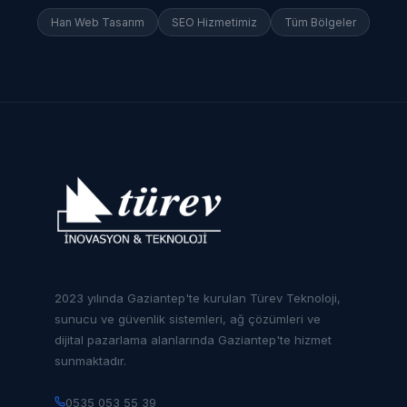
Han
Web Tasarım
SEO Hizmetimiz
Tüm Bölgeler
2023 yılında Gaziantep'te kurulan Türev Teknoloji,
sunucu ve güvenlik sistemleri, ağ çözümleri ve
dijital pazarlama alanlarında Gaziantep'te hizmet
sunmaktadır.
0535 053 55 39