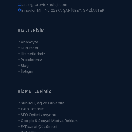
satis@turevteknoloji.com
Binevler Mh. No:228/A ŞAHİNBEY/GAZİANTEP
HIZLI ERIŞIM
Anasayfa
Kurumsal
Hizmetlerimiz
Projelerimiz
Blog
İletişim
HIZMETLERIMIZ
Sunucu, Ağ ve Güvenlik
Web Tasarım
SEO Optimizasyonu
Google & Sosyal Medya Reklam
E-Ticaret Çözümleri