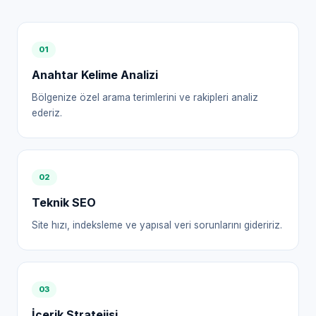
0
1
Anahtar Kelime Analizi
Bölgenize özel arama terimlerini ve rakipleri analiz
ederiz.
0
2
Teknik SEO
Site hızı, indeksleme ve yapısal veri sorunlarını gideririz.
0
3
İçerik Stratejisi