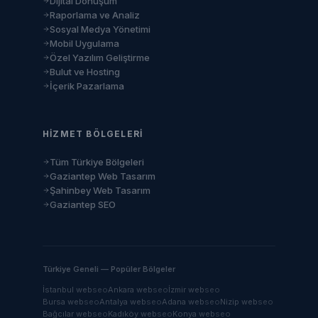
Dijital Dönüşüm
Raporlama ve Analiz
Sosyal Medya Yönetimi
Mobil Uygulama
Özel Yazılım Geliştirme
Bulut ve Hosting
İçerik Pazarlama
HIZMET BÖLGELERI
Tüm Türkiye Bölgeleri
Gaziantep Web Tasarım
Şahinbey Web Tasarım
Gaziantep SEO
Türkiye Geneli — Popüler Bölgeler
İstanbul
web
seo
Ankara
web
seo
İzmir
web
seo
Bursa
web
seo
Antalya
web
seo
Adana
web
seo
Nizip
web
seo
Bağcılar
web
seo
Kadıköy
web
seo
Konya
web
seo