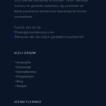
2023 yılında Gaziantep'te kurulan Türev Teknoloji,
sunucu ve güvenlik sistemleri, ağ çözümleri ve
dijital pazarlama alanlarında Gaziantep'te hizmet
sunmaktadır.
0535 053 55 39
satis@turevteknoloji.com
Binevler Mh. No:228/A ŞAHİNBEY/GAZİANTEP
HIZLI ERIŞIM
Anasayfa
Kurumsal
Hizmetlerimiz
Projelerimiz
Blog
İletişim
HIZMETLERIMIZ