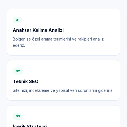
0
1
Anahtar Kelime Analizi
Bölgenize özel arama terimlerini ve rakipleri analiz
ederiz.
0
2
Teknik SEO
Site hızı, indeksleme ve yapısal veri sorunlarını gideririz.
0
3
İçerik Stratejisi