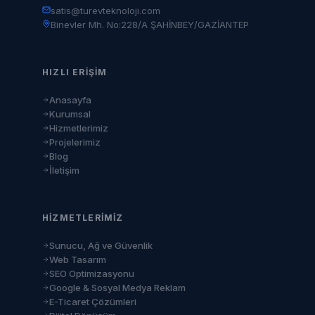
satis@turevteknoloji.com
Binevler Mh. No:228/A ŞAHİNBEY/GAZİANTEP
HIZLI ERIŞIM
Anasayfa
Kurumsal
Hizmetlerimiz
Projelerimiz
Blog
İletişim
HIZMETLERIMIZ
Sunucu, Ağ ve Güvenlik
Web Tasarım
SEO Optimizasyonu
Google & Sosyal Medya Reklam
E-Ticaret Çözümleri