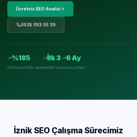
Ücretsiz SEO Analizi
0535 053 55 39
%185
İlk 3
6 Ay
Ortalama trafik artışı
Hedef sıra
Sonuç süresi
İznik
SEO Çalışma Sürecimiz