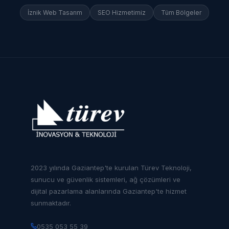
İznik
Web Tasarım
SEO Hizmetimiz
Tüm Bölgeler
2023 yılında Gaziantep'te kurulan Türev Teknoloji,
sunucu ve güvenlik sistemleri, ağ çözümleri ve
dijital pazarlama alanlarında Gaziantep'te hizmet
sunmaktadır.
0535 053 55 39