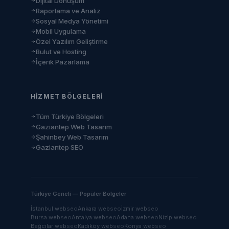
Dijital Dönüşüm
Raporlama ve Analiz
Sosyal Medya Yönetimi
Mobil Uygulama
Özel Yazılım Geliştirme
Bulut ve Hosting
İçerik Pazarlama
HIZMET BÖLGELERI
Tüm Türkiye Bölgeleri
Gaziantep Web Tasarım
Şahinbey Web Tasarım
Gaziantep SEO
Türkiye Geneli — Popüler Bölgeler
İstanbul
web
seo
Ankara
web
seo
İzmir
web
seo
Bursa
web
seo
Antalya
web
seo
Adana
web
seo
Nizip
web
seo
Bağcılar
web
seo
Kadıköy
web
seo
Konya
web
seo