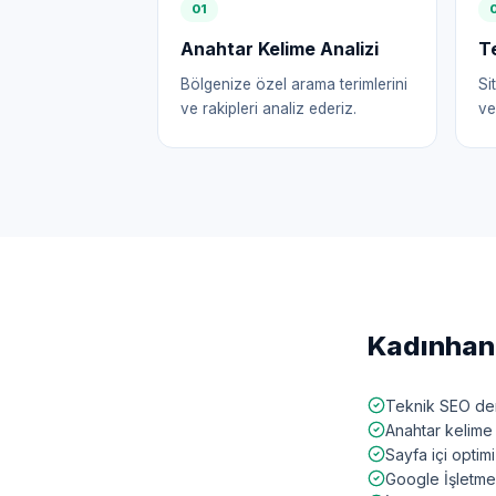
0
1
Anahtar Kelime Analizi
T
Bölgenize özel arama terimlerini
Si
ve rakipleri analiz ederiz.
ve
Kadınhan
Teknik SEO den
Anahtar kelime 
Sayfa içi opti
Google İşletme 