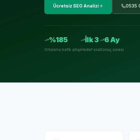
Ücretsiz SEO Analizi
0535 
%185
İlk 3
6 Ay
Ortalama trafik artışı
Hedef sıra
Sonuç süresi