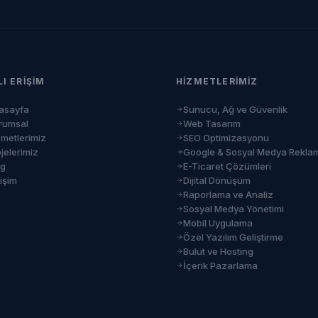
LI ERIŞIM
HIZMETLERIMIZ
asayfa
Sunucu, Ağ ve Güvenlik
rumsal
Web Tasarım
zmetlerimiz
SEO Optimizasyonu
jelerimiz
Google & Sosyal Medya Rekla
og
E-Ticaret Çözümleri
tişim
Dijital Dönüşüm
Raporlama ve Analiz
Sosyal Medya Yönetimi
Mobil Uygulama
Özel Yazılım Geliştirme
Bulut ve Hosting
İçerik Pazarlama