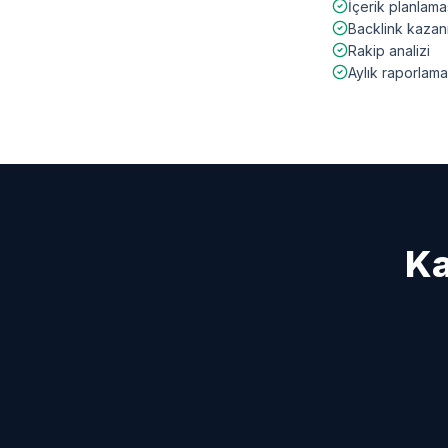
İçerik planlama
Backlink kazan
Rakip analizi
Aylık raporlama
Ka