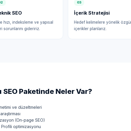
0
2
0
3
eknik SEO
İçerik Stratejisi
te hızı, indeksleme ve yapısal
Hedef kelimelere yönelik özgü
ri sorunlarını gideririz.
içerikler planlarız.
ı
SEO Paketinde Neler Var?
etimi ve düzeltmeleri
araştırması
mizasyon (On-page SEO)
Profili optimizasyonu