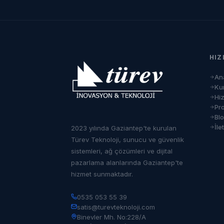
HIZ
An
Ku
Hi
Pro
Bl
İle
2023 yılında Gaziantep'te kurulan
Türev Teknoloji, sunucu ve güvenlik
sistemleri, ağ çözümleri ve dijital
pazarlama alanlarında Gaziantep'te
hizmet sunmaktadır.
0535 053 55 39
satis@turevteknoloji.com
Binevler Mh. No:228/A