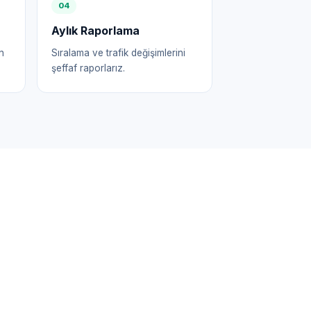
0
4
Aylık Raporlama
n
Sıralama ve trafik değişimlerini
şeffaf raporlarız.