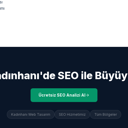
sı
ımı
dınhanı
'de SEO ile Büyü
Ücretsiz SEO Analizi Al
Kadınhanı
Web Tasarım
SEO Hizmetimiz
Tüm Bölgeler