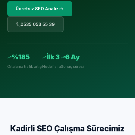
Ücretsiz SEO Analizi
0535 053 55 39
%185
İlk 3
6 Ay
Ortalama trafik artışı
Hedef sıra
Sonuç süresi
Kadirli
SEO Çalışma Sürecimiz