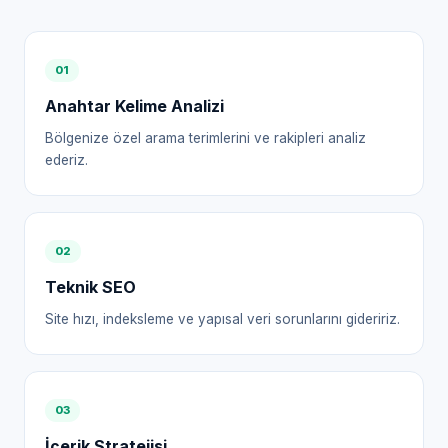
0
1
Anahtar Kelime Analizi
Bölgenize özel arama terimlerini ve rakipleri analiz
ederiz.
0
2
Teknik SEO
Site hızı, indeksleme ve yapısal veri sorunlarını gideririz.
0
3
İçerik Stratejisi