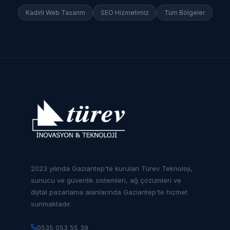
Kadirli
Web Tasarım
SEO Hizmetimiz
Tüm Bölgeler
2023 yılında Gaziantep'te kurulan Türev Teknoloji,
sunucu ve güvenlik sistemleri, ağ çözümleri ve
dijital pazarlama alanlarında Gaziantep'te hizmet
sunmaktadır.
0535 053 55 39