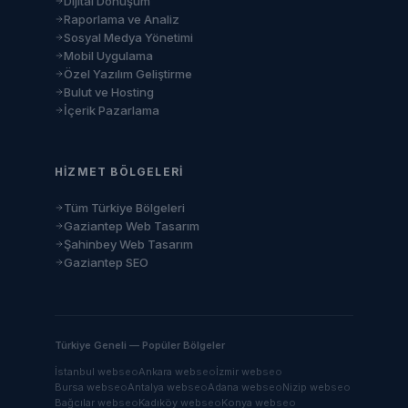
Dijital Dönüşüm
Raporlama ve Analiz
Sosyal Medya Yönetimi
Mobil Uygulama
Özel Yazılım Geliştirme
Bulut ve Hosting
İçerik Pazarlama
HIZMET BÖLGELERI
Tüm Türkiye Bölgeleri
Gaziantep Web Tasarım
Şahinbey Web Tasarım
Gaziantep SEO
Türkiye Geneli — Popüler Bölgeler
İstanbul
web
seo
Ankara
web
seo
İzmir
web
seo
Bursa
web
seo
Antalya
web
seo
Adana
web
seo
Nizip
web
seo
Bağcılar
web
seo
Kadıköy
web
seo
Konya
web
seo