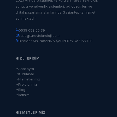
2023 yılında Gaziantep'te kurulan Türev Teknoloji,
sunucu ve güvenlik sistemleri, ağ çözümleri ve
dijital pazarlama alanlarında Gaziantep'te hizmet
sunmaktadır.
0535 053 55 39
satis@turevteknoloji.com
Binevler Mh. No:228/A ŞAHİNBEY/GAZİANTEP
HIZLI ERIŞIM
Anasayfa
Kurumsal
Hizmetlerimiz
Projelerimiz
Blog
İletişim
HIZMETLERIMIZ