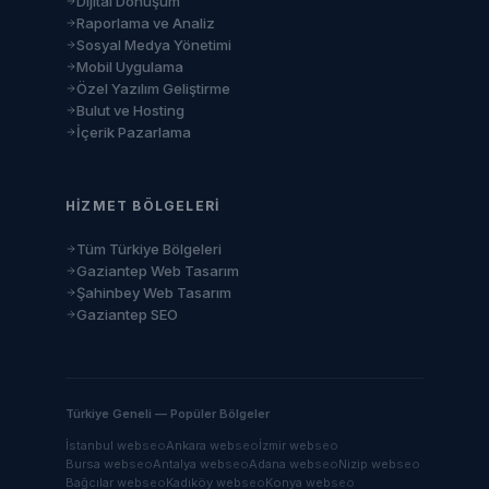
Dijital Dönüşüm
Raporlama ve Analiz
Sosyal Medya Yönetimi
Mobil Uygulama
Özel Yazılım Geliştirme
Bulut ve Hosting
İçerik Pazarlama
HIZMET BÖLGELERI
Tüm Türkiye Bölgeleri
Gaziantep Web Tasarım
Şahinbey Web Tasarım
Gaziantep SEO
Türkiye Geneli — Popüler Bölgeler
İstanbul
web
seo
Ankara
web
seo
İzmir
web
seo
Bursa
web
seo
Antalya
web
seo
Adana
web
seo
Nizip
web
seo
Bağcılar
web
seo
Kadıköy
web
seo
Konya
web
seo