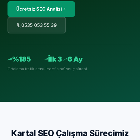
Ücretsiz SEO Analizi
0535 053 55 39
%185
İlk 3
6 Ay
Ortalama trafik artışı
Hedef sıra
Sonuç süresi
Kartal
SEO Çalışma Sürecimiz