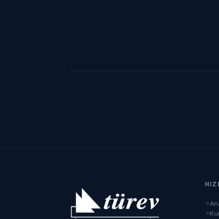
HIZ
An
Ku