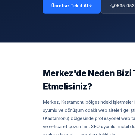
Ücretsiz Teklif Al
0535 053
Merkez
'de Neden Bizi 
Etmelisiniz?
Merkez, Kastamonu
bölgesindeki işletmeler 
uyumlu ve dönüşüm odaklı web siteleri gelişt
(Kastamonu) bölgesinde profesyonel web tas
ve e-ticaret çözümleri. SEO uyumlu, mobil dos
uzaktan hizmet — ücretsiz teklif alın.