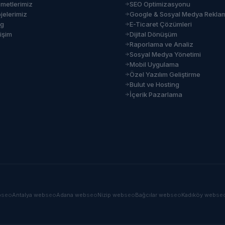
zmetlerimiz
SEO Optimizasyonu
jelerimiz
Google & Sosyal Medya Rekla
og
E-Ticaret Çözümleri
tişim
Dijital Dönüşüm
Raporlama ve Analiz
Sosyal Medya Yönetimi
Mobil Uygulama
Özel Yazılım Geliştirme
Bulut ve Hosting
İçerik Pazarlama
b
seo
Antalya
web
seo
Adana
web
seo
Nizip
web
seo
Bağcılar
web
seo
Kadıköy
web
se