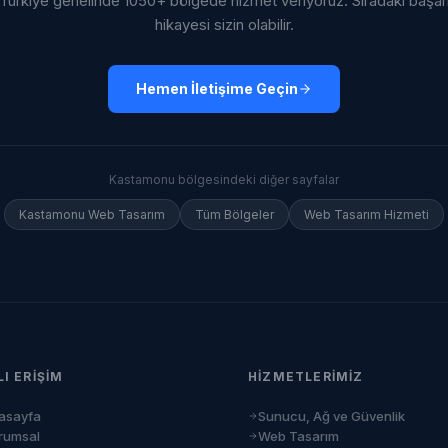
Türkiye genelinde 1050+ bölgede hizmet veriyoruz. Sıradaki başar
hikayesi sizin olabilir.
Hemen İletişime Geçin
Kastamonu
bölgesindeki diğer sayfalar
Kastamonu
Web Tasarım
Tüm Bölgeler
Web Tasarım Hizmeti
LI ERIŞIM
HIZMETLERIMIZ
asayfa
Sunucu, Ağ ve Güvenlik
rumsal
Web Tasarım