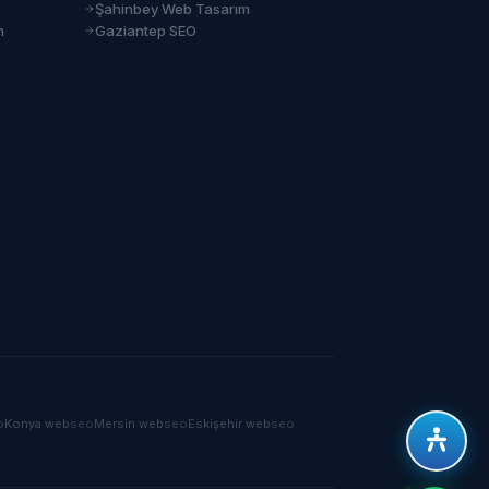
Şahinbey Web Tasarım
m
Gaziantep SEO
o
Konya
web
seo
Mersin
web
seo
Eskişehir
web
seo