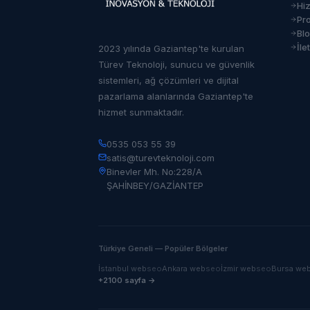
Hi
Pro
Bl
İle
2023 yılında Gaziantep'te kurulan
Türev Teknoloji, sunucu ve güvenlik
sistemleri, ağ çözümleri ve dijital
pazarlama alanlarında Gaziantep'te
hizmet sunmaktadır.
0535 053 55 39
satis@turevteknoloji.com
Binevler Mh. No:228/A
ŞAHİNBEY/GAZİANTEP
Türkiye Geneli — Popüler Bölgeler
İstanbul
web
seo
Ankara
web
seo
İzmir
web
seo
Bursa
we
+2100 sayfa →