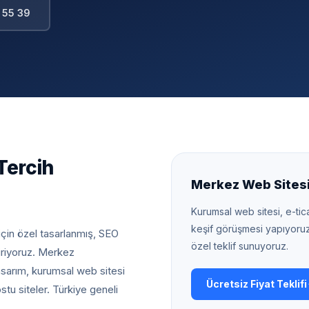
 55 39
Tercih
Merkez
Web Sitesi 
Kurumsal web sitesi, e-tica
keşif görüşmesi yapıyoru
için özel tasarlanmış, SEO
özel teklif sunuyoruz.
iriyoruz.
Merkez
arım, kurumsal web sitesi
Ücretsiz Fiyat Teklifi
tu siteler. Türkiye geneli