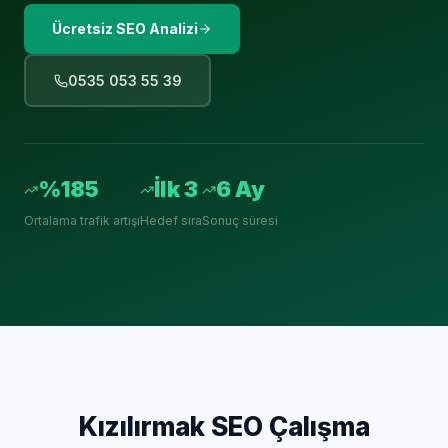
Ücretsiz SEO Analizi
0535 053 55 39
%185
İlk 3
6 Ay
Ortalama trafik artışı
Hedef sıra
Sonuç süresi
Kızılırmak
SEO Çalışma