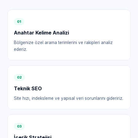
0
1
Anahtar Kelime Analizi
Bölgenize özel arama terimlerini ve rakipleri analiz
ederiz.
0
2
Teknik SEO
Site hızı, indeksleme ve yapısal veri sorunlarını gideririz.
0
3
İçerik Stratejisi