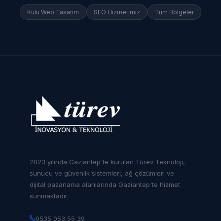
Kulu
Web Tasarım
SEO Hizmetimiz
Tüm Bölgeler
2023 yılında Gaziantep'te kurulan Türev Teknoloji,
sunucu ve güvenlik sistemleri, ağ çözümleri ve
dijital pazarlama alanlarında Gaziantep'te hizmet
sunmaktadır.
0535 053 55 39