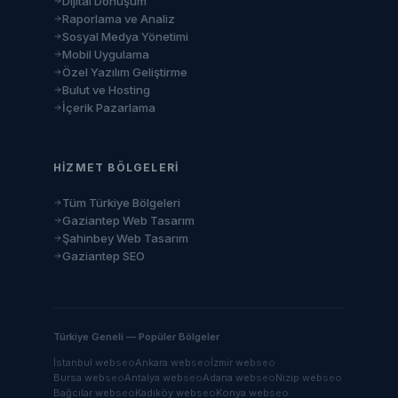
Dijital Dönüşüm
Raporlama ve Analiz
Sosyal Medya Yönetimi
Mobil Uygulama
Özel Yazılım Geliştirme
Bulut ve Hosting
İçerik Pazarlama
HIZMET BÖLGELERI
Tüm Türkiye Bölgeleri
Gaziantep Web Tasarım
Şahinbey Web Tasarım
Gaziantep SEO
Türkiye Geneli — Popüler Bölgeler
İstanbul
web
seo
Ankara
web
seo
İzmir
web
seo
Bursa
web
seo
Antalya
web
seo
Adana
web
seo
Nizip
web
seo
Bağcılar
web
seo
Kadıköy
web
seo
Konya
web
seo