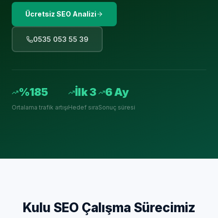
Ücretsiz SEO Analizi
0535 053 55 39
%185
İlk 3
6 Ay
Ortalama trafik artışı
Hedef sıra
Sonuç süresi
Kulu
SEO Çalışma Sürecimiz