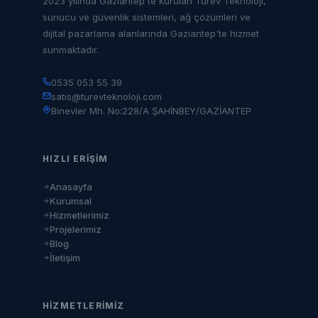
2023 yılında Gaziantep'te kurulan Türev Teknoloji,
sunucu ve güvenlik sistemleri, ağ çözümleri ve
dijital pazarlama alanlarında Gaziantep'te hizmet
sunmaktadır.
0535 053 55 39
satis@turevteknoloji.com
Binevler Mh. No:228/A ŞAHİNBEY/GAZİANTEP
HIZLI ERIŞIM
Anasayfa
Kurumsal
Hizmetlerimiz
Projelerimiz
Blog
İletişim
HIZMETLERIMIZ