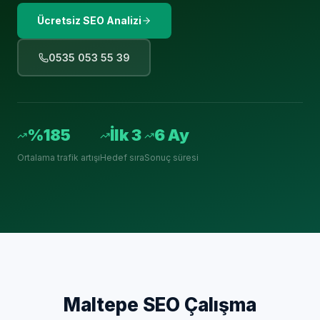
Ücretsiz SEO Analizi
0535 053 55 39
%185
İlk 3
6 Ay
Ortalama trafik artışı
Hedef sıra
Sonuç süresi
Maltepe
SEO Çalışma