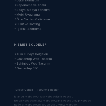
Dijital Dönüşüm
Raporlama ve Analiz
Sosyal Medya Yönetimi
Mobil Uygulama
Özel Yazılım Geliştirme
Bulut ve Hosting
İçerik Pazarlama
HIZMET BÖLGELERI
Tüm Türkiye Bölgeleri
Gaziantep Web Tasarım
Şahinbey Web Tasarım
Gaziantep SEO
Türkiye Geneli — Popüler Bölgeler
İstanbul
web
seo
Ankara
web
seo
İzmir
web
seo
Bursa
web
seo
Antalya
web
seo
Adana
web
seo
Nizip
web
seo
Bağcılar
web
seo
Kadıköy
web
seo
Konya
web
seo