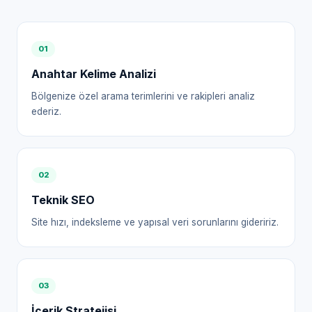
0
1
Anahtar Kelime Analizi
Bölgenize özel arama terimlerini ve rakipleri analiz
ederiz.
0
2
Teknik SEO
Site hızı, indeksleme ve yapısal veri sorunlarını gideririz.
0
3
İçerik Stratejisi