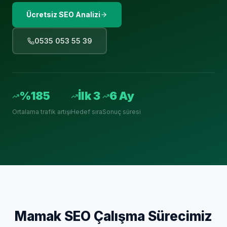
Ücretsiz SEO Analizi
0535 053 55 39
%185
İlk 3
6 Ay
Ortalama trafik artışı
Hedef sıra
Sonuç süresi
Mamak
SEO Çalışma Sürecimiz