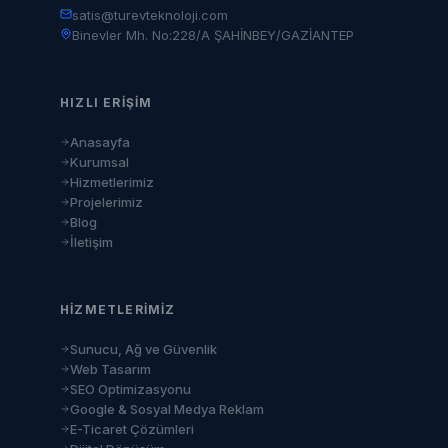
satis@turevteknoloji.com
Binevler Mh. No:228/A ŞAHİNBEY/GAZİANTEP
HIZLI ERIŞIM
Anasayfa
Kurumsal
Hizmetlerimiz
Projelerimiz
Blog
İletişim
HIZMETLERIMIZ
Sunucu, Ağ ve Güvenlik
Web Tasarım
SEO Optimizasyonu
Google & Sosyal Medya Reklam
E-Ticaret Çözümleri