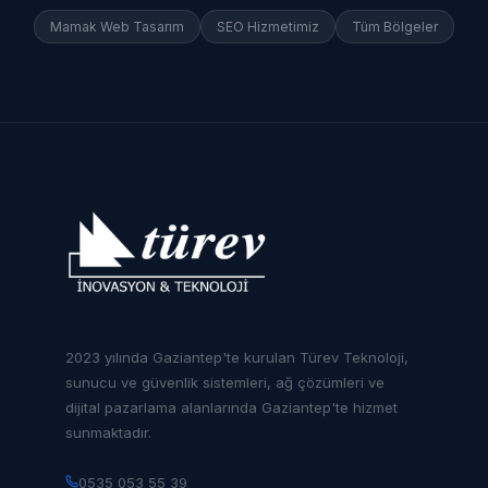
Mamak
Web Tasarım
SEO Hizmetimiz
Tüm Bölgeler
2023 yılında Gaziantep'te kurulan Türev Teknoloji,
sunucu ve güvenlik sistemleri, ağ çözümleri ve
dijital pazarlama alanlarında Gaziantep'te hizmet
sunmaktadır.
0535 053 55 39