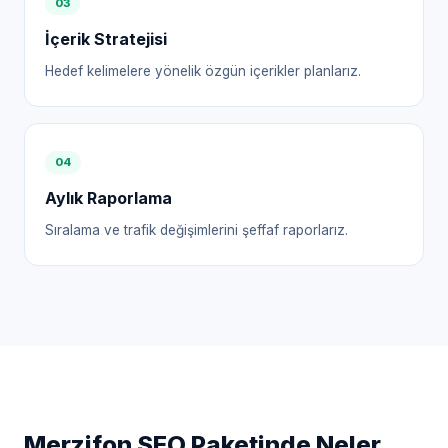
0
3
İçerik Stratejisi
Hedef kelimelere yönelik özgün içerikler planlarız.
0
4
Aylık Raporlama
Sıralama ve trafik değişimlerini şeffaf raporlarız.
Merzifon
SEO Paketinde Neler