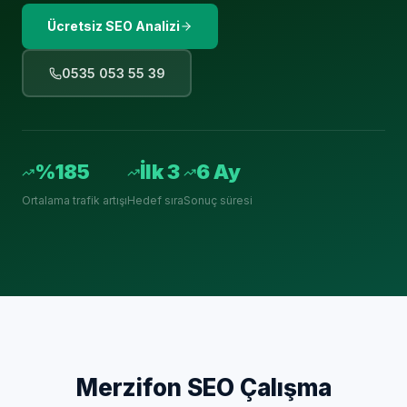
Ücretsiz SEO Analizi
0535 053 55 39
%185
İlk 3
6 Ay
Ortalama trafik artışı
Hedef sıra
Sonuç süresi
Merzifon
SEO Çalışma