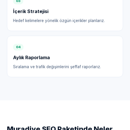
0
3
İçerik Stratejisi
Hedef kelimelere yönelik özgün içerikler planlarız.
0
4
Aylık Raporlama
Sıralama ve trafik değişimlerini şeffaf raporlarız.
Muradiye
SEO Paketinde Neler