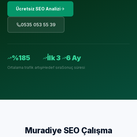
Ücretsiz SEO Analizi
0535 053 55 39
%185
İlk 3
6 Ay
Ortalama trafik artışı
Hedef sıra
Sonuç süresi
Muradiye
SEO Çalışma