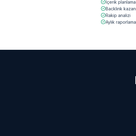
İçerik planlama
Backlink kazan
Rakip analizi
Aylık raporlama