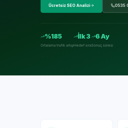
Ücretsiz SEO Analizi
0535 
%185
İlk 3
6 Ay
Ortalama trafik artışı
Hedef sıra
Sonuç süresi