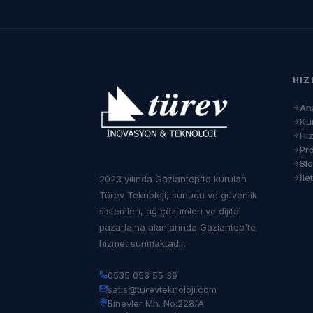
HIZ
An
Ku
Hi
Pro
Bl
İle
2023 yılında Gaziantep'te kurulan
Türev Teknoloji, sunucu ve güvenlik
sistemleri, ağ çözümleri ve dijital
pazarlama alanlarında Gaziantep'te
hizmet sunmaktadır.
0535 053 55 39
satis@turevteknoloji.com
Binevler Mh. No:228/A