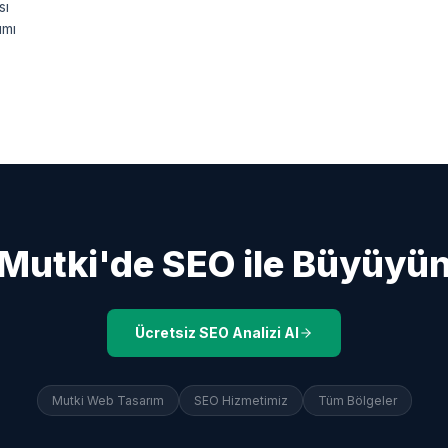
sı
ımı
Mutki
'de SEO ile Büyüyü
Ücretsiz SEO Analizi Al
Mutki
Web Tasarım
SEO Hizmetimiz
Tüm Bölgeler