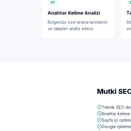
0
1
Anahtar Kelime Analizi
T
Bölgenize özel arama terimlerini
Si
ve rakipleri analiz ederiz.
ve
Mutki
SEO
Teknik SEO den
Anahtar kelime 
Sayfa içi opti
Google İşletme 