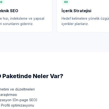
0
2
0
3
eknik SEO
İçerik Stratejisi
te hızı, indeksleme ve yapısal
Hedef kelimelere yönelik özgü
ri sorunlarını gideririz.
içerikler planlarız.
 Paketinde Neler Var?
etimi ve düzeltmeleri
araştırması
mizasyon (On-page SEO)
Profili optimizasyonu