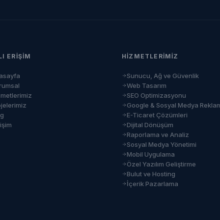
LI ERIŞIM
HIZMETLERIMIZ
asayfa
Sunucu, Ağ ve Güvenlik
rumsal
Web Tasarım
zmetlerimiz
SEO Optimizasyonu
jelerimiz
Google & Sosyal Medya Rekla
og
E-Ticaret Çözümleri
tişim
Dijital Dönüşüm
Raporlama ve Analiz
Sosyal Medya Yönetimi
Mobil Uygulama
Özel Yazılım Geliştirme
Bulut ve Hosting
İçerik Pazarlama