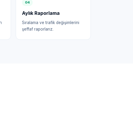
0
4
Aylık Raporlama
n
Sıralama ve trafik değişimlerini
şeffaf raporlarız.