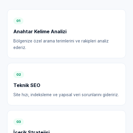
0
1
Anahtar Kelime Analizi
Bölgenize özel arama terimlerini ve rakipleri analiz
ederiz.
0
2
Teknik SEO
Site hızı, indeksleme ve yapısal veri sorunlarını gideririz.
0
3
İçerik Stratejisi