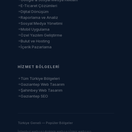
E-Ticaret Çözümleri
Dijital Dönüşüm
Raporlama ve Analiz
Sosyal Medya Yönetimi
Mobil Uygulama
Özel Yazılım Geliştirme
Bulut ve Hosting
İçerik Pazarlama
HIZMET BÖLGELERI
Tüm Türkiye Bölgeleri
Gaziantep Web Tasarım
Şahinbey Web Tasarım
Gaziantep SEO
Türkiye Geneli — Popüler Bölgeler
İstanbul
web
seo
Ankara
web
seo
İzmir
web
seo