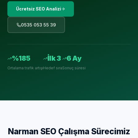
Ücretsiz SEO Analizi
0535 053 55 39
%185
İlk 3
6 Ay
Ortalama trafik artışı
Hedef sıra
Sonuç süresi
Narman
SEO Çalışma Sürecimiz