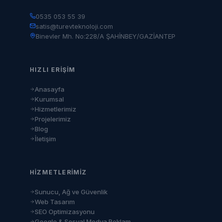
0535 053 55 39
satis@turevteknoloji.com
Binevler Mh. No:228/A ŞAHİNBEY/GAZİANTEP
HIZLI ERIŞIM
Anasayfa
Kurumsal
Hizmetlerimiz
Projelerimiz
Blog
İletişim
HIZMETLERIMIZ
Sunucu, Ağ ve Güvenlik
Web Tasarım
SEO Optimizasyonu
Google & Sosyal Medya Reklam