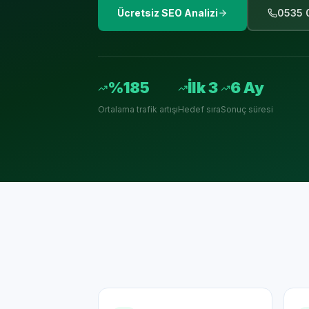
Ücretsiz SEO Analizi
0535 
%185
İlk 3
6 Ay
Ortalama trafik artışı
Hedef sıra
Sonuç süresi