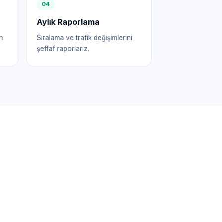
0
4
Aylık Raporlama
n
Sıralama ve trafik değişimlerini
şeffaf raporlarız.