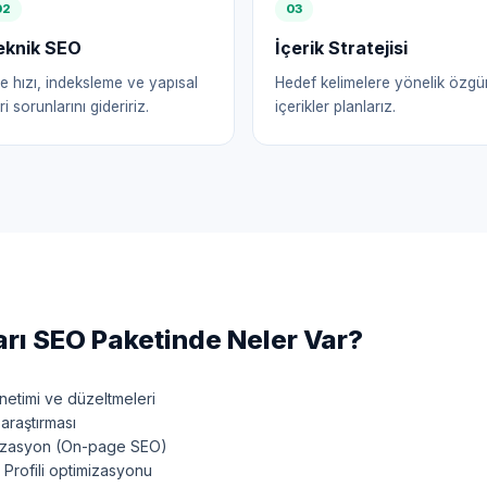
0
2
0
3
eknik SEO
İçerik Stratejisi
te hızı, indeksleme ve yapısal
Hedef kelimelere yönelik özgü
ri sorunlarını gideririz.
içerikler planlarız.
rı
SEO Paketinde Neler Var?
etimi ve düzeltmeleri
araştırması
mizasyon (On-page SEO)
Profili optimizasyonu