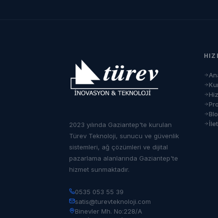
HIZ
An
Ku
Hi
Pro
Bl
İle
2023 yılında Gaziantep'te kurulan
Türev Teknoloji, sunucu ve güvenlik
sistemleri, ağ çözümleri ve dijital
pazarlama alanlarında Gaziantep'te
hizmet sunmaktadır.
0535 053 55 39
satis@turevteknoloji.com
Binevler Mh. No:228/A