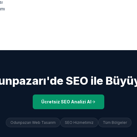
sı
ımı
unpazarı
'de SEO ile Büy
Ücretsiz SEO Analizi Al
Odunpazarı
Web Tasarım
SEO Hizmetimiz
Tüm Bölgeler