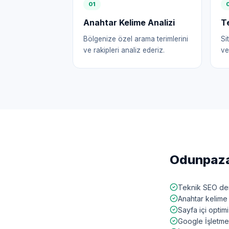
0
1
Anahtar Kelime Analizi
T
Bölgenize özel arama terimlerini
Si
ve rakipleri analiz ederiz.
ve
Odunpaza
Teknik SEO den
Anahtar kelime 
Sayfa içi opti
Google İşletme 