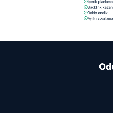
İçerik planlama
Backlink kazan
Rakip analizi
Aylık raporlama
Od