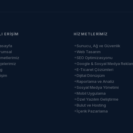
LI ERIŞIM
HIZMETLERIMIZ
asayfa
Sunucu, Ağ ve Güvenlik
rumsal
Web Tasarım
zmetlerimiz
SEO Optimizasyonu
jelerimiz
Google & Sosyal Medya Rekla
og
E-Ticaret Çözümleri
tişim
Dijital Dönüşüm
Raporlama ve Analiz
Sosyal Medya Yönetimi
Mobil Uygulama
Özel Yazılım Geliştirme
Bulut ve Hosting
İçerik Pazarlama