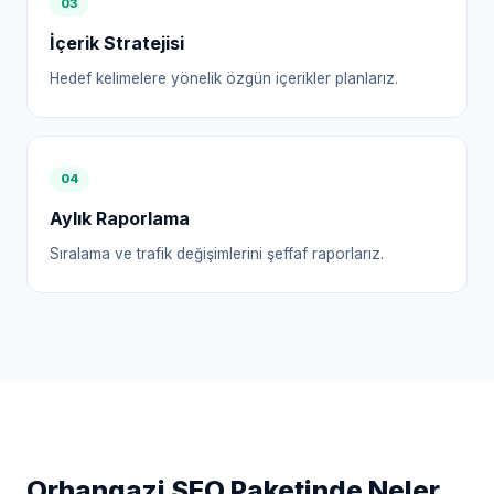
0
3
İçerik Stratejisi
Hedef kelimelere yönelik özgün içerikler planlarız.
0
4
Aylık Raporlama
Sıralama ve trafik değişimlerini şeffaf raporlarız.
Orhangazi
SEO Paketinde Neler