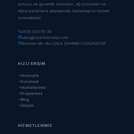
sunucu ve güvenlik sistemleri, ağ çözümleri ve
dijital pazarlama alanlarında Gaziantep'te hizmet
sunmaktadır.
0535 053 55 39
satis@turevteknoloji.com
Binevler Mh. No:228/A ŞAHİNBEY/GAZİANTEP
HIZLI ERIŞIM
Anasayfa
Kurumsal
Hizmetlerimiz
Projelerimiz
Blog
İletişim
HIZMETLERIMIZ