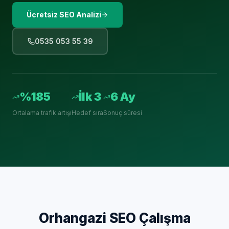
Ücretsiz SEO Analizi
0535 053 55 39
%185
İlk 3
6 Ay
Ortalama trafik artışı
Hedef sıra
Sonuç süresi
Orhangazi
SEO Çalışma