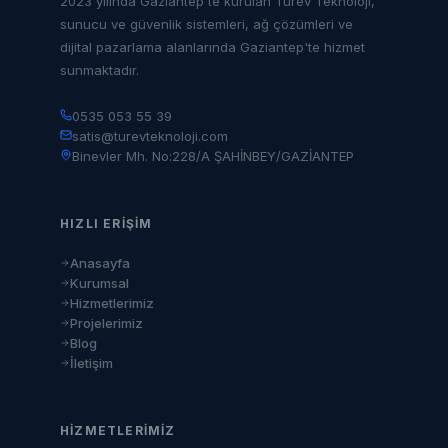
2023 yılında Gaziantep'te kurulan Türev Teknoloji,
sunucu ve güvenlik sistemleri, ağ çözümleri ve
dijital pazarlama alanlarında Gaziantep'te hizmet
sunmaktadır.
0535 053 55 39
satis@turevteknoloji.com
Binevler Mh. No:228/A ŞAHİNBEY/GAZİANTEP
HIZLI ERIŞIM
Anasayfa
Kurumsal
Hizmetlerimiz
Projelerimiz
Blog
İletişim
HIZMETLERIMIZ