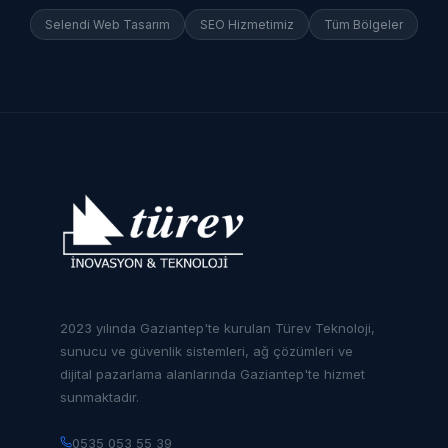
Selendi
Web Tasarım
SEO Hizmetimiz
Tüm Bölgeler
2023 yılında Gaziantep'te kurulan Türev Teknoloji,
sunucu ve güvenlik sistemleri, ağ çözümleri ve
dijital pazarlama alanlarında Gaziantep'te hizmet
sunmaktadır.
0535 053 55 39