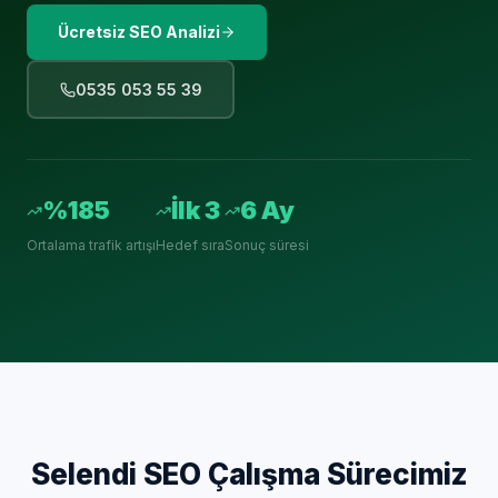
Ücretsiz SEO Analizi
0535 053 55 39
%185
İlk 3
6 Ay
Ortalama trafik artışı
Hedef sıra
Sonuç süresi
Selendi
SEO Çalışma Sürecimiz