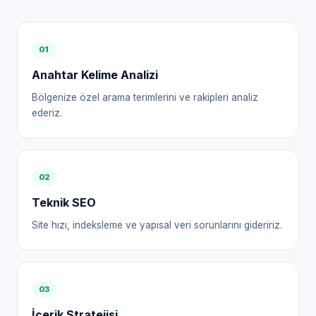
0
1
Anahtar Kelime Analizi
Bölgenize özel arama terimlerini ve rakipleri analiz
ederiz.
0
2
Teknik SEO
Site hızı, indeksleme ve yapısal veri sorunlarını gideririz.
0
3
İçerik Stratejisi