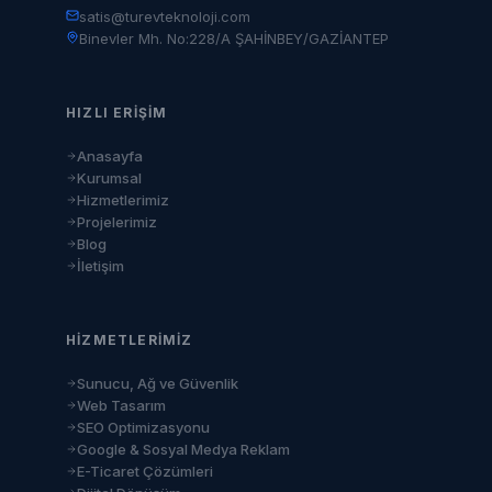
satis@turevteknoloji.com
Binevler Mh. No:228/A ŞAHİNBEY/GAZİANTEP
HIZLI ERIŞIM
Anasayfa
Kurumsal
Hizmetlerimiz
Projelerimiz
Blog
İletişim
HIZMETLERIMIZ
Sunucu, Ağ ve Güvenlik
Web Tasarım
SEO Optimizasyonu
Google & Sosyal Medya Reklam
E-Ticaret Çözümleri