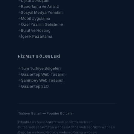
Dijital Dönüşüm
Raporlama ve Analiz
Sosyal Medya Yönetimi
Mobil Uygulama
Özel Yazılım Geliştirme
Bulut ve Hosting
İçerik Pazarlama
HIZMET BÖLGELERI
Tüm Türkiye Bölgeleri
Gaziantep Web Tasarım
Şahinbey Web Tasarım
Gaziantep SEO
Türkiye Geneli — Popüler Bölgeler
İstanbul
web
seo
Ankara
web
seo
İzmir
web
seo
Bursa
web
seo
Antalya
web
seo
Adana
web
seo
Nizip
web
seo
Bağcılar
web
seo
Kadıköy
web
seo
Konya
web
seo