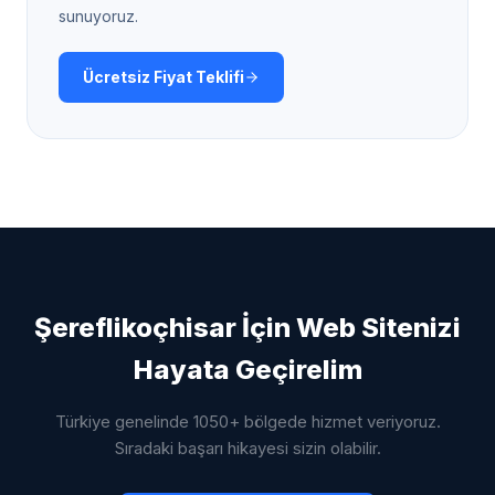
sunuyoruz.
Ücretsiz Fiyat Teklifi
Şereflikoçhisar
İçin Web Sitenizi
Hayata Geçirelim
Türkiye genelinde 1050+ bölgede hizmet veriyoruz.
Sıradaki başarı hikayesi sizin olabilir.