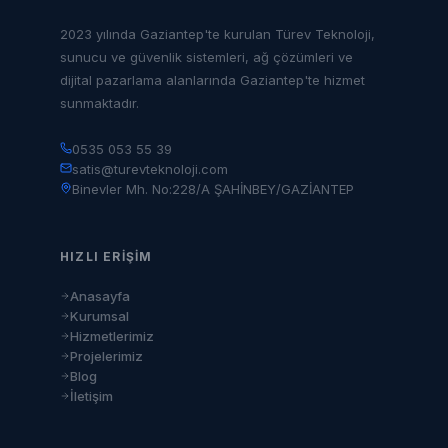
2023 yılında Gaziantep'te kurulan Türev Teknoloji,
sunucu ve güvenlik sistemleri, ağ çözümleri ve
dijital pazarlama alanlarında Gaziantep'te hizmet
sunmaktadır.
0535 053 55 39
satis@turevteknoloji.com
Binevler Mh. No:228/A ŞAHİNBEY/GAZİANTEP
HIZLI ERIŞIM
Anasayfa
Kurumsal
Hizmetlerimiz
Projelerimiz
Blog
İletişim