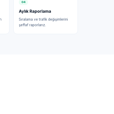
0
4
Aylık Raporlama
n
Sıralama ve trafik değişimlerini
şeffaf raporlarız.