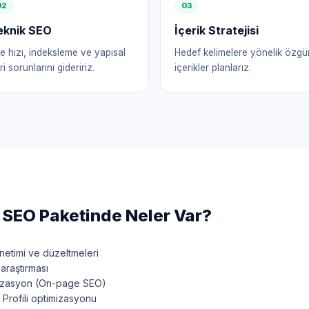
0
2
0
3
eknik SEO
İçerik Stratejisi
te hızı, indeksleme ve yapısal
Hedef kelimelere yönelik özgü
ri sorunlarını gideririz.
içerikler planlarız.
SEO Paketinde Neler Var?
etimi ve düzeltmeleri
araştırması
mizasyon (On-page SEO)
Profili optimizasyonu