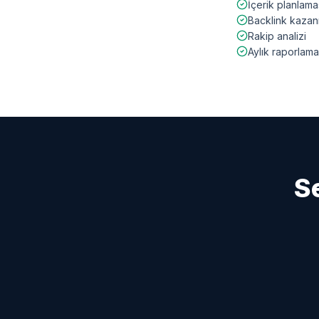
İçerik planlama
Backlink kazan
Rakip analizi
Aylık raporlama
S