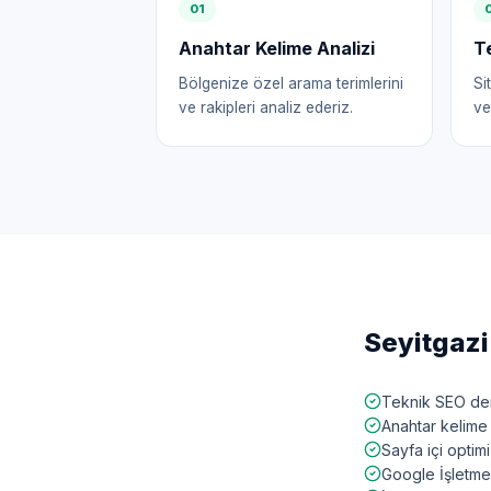
0
1
Anahtar Kelime Analizi
T
Bölgenize özel arama terimlerini
Si
ve rakipleri analiz ederiz.
ve
Seyitgazi
Teknik SEO den
Anahtar kelime 
Sayfa içi opti
Google İşletme 