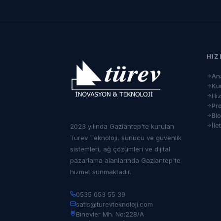
HIZ
An
Ku
Hi
Pro
Bl
İle
2023 yılında Gaziantep'te kurulan
Türev Teknoloji, sunucu ve güvenlik
sistemleri, ağ çözümleri ve dijital
pazarlama alanlarında Gaziantep'te
hizmet sunmaktadır.
0535 053 55 39
satis@turevteknoloji.com
Binevler Mh. No:228/A