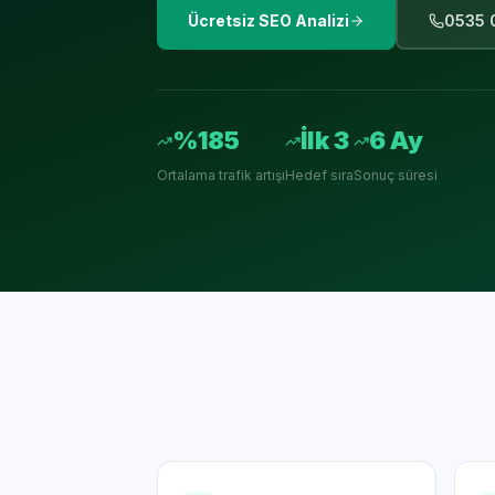
Ücretsiz SEO Analizi
0535 
%185
İlk 3
6 Ay
Ortalama trafik artışı
Hedef sıra
Sonuç süresi