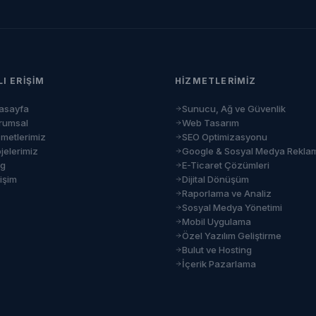
LI ERIŞIM
HIZMETLERIMIZ
asayfa
Sunucu, Ağ ve Güvenlik
rumsal
Web Tasarım
zmetlerimiz
SEO Optimizasyonu
jelerimiz
Google & Sosyal Medya Rekla
og
E-Ticaret Çözümleri
tişim
Dijital Dönüşüm
Raporlama ve Analiz
Sosyal Medya Yönetimi
Mobil Uygulama
Özel Yazılım Geliştirme
Bulut ve Hosting
İçerik Pazarlama