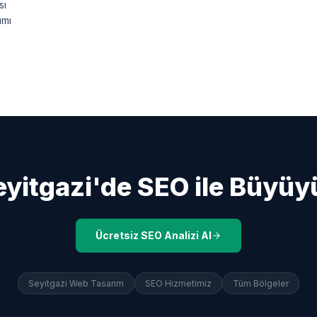
sı
ımı
eyitgazi
'de SEO ile Büyüy
Ücretsiz SEO Analizi Al
Seyitgazi
Web Tasarım
SEO Hizmetimiz
Tüm Bölgeler