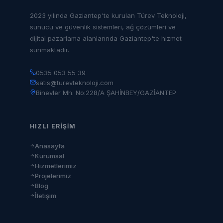
2023 yılında Gaziantep'te kurulan Türev Teknoloji,
sunucu ve güvenlik sistemleri, ağ çözümleri ve
dijital pazarlama alanlarında Gaziantep'te hizmet
sunmaktadır.
0535 053 55 39
satis@turevteknoloji.com
Binevler Mh. No:228/A ŞAHİNBEY/GAZİANTEP
HIZLI ERIŞIM
Anasayfa
Kurumsal
Hizmetlerimiz
Projelerimiz
Blog
İletişim