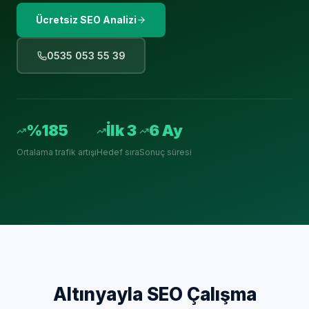
Ücretsiz SEO Analizi
0535 053 55 39
%185
İlk 3
6 Ay
Ortalama trafik artışı
Hedef sıra
Sonuç süresi
Altınyayla
SEO Çalışma