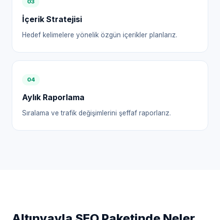
0
3
İçerik Stratejisi
Hedef kelimelere yönelik özgün içerikler planlarız.
0
4
Aylık Raporlama
Sıralama ve trafik değişimlerini şeffaf raporlarız.
Altınyayla
SEO Paketinde Neler