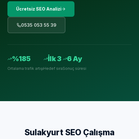
Ücretsiz SEO Analizi
0535 053 55 39
%185
İlk 3
6 Ay
Ortalama trafik artışı
Hedef sıra
Sonuç süresi
Sulakyurt
SEO Çalışma