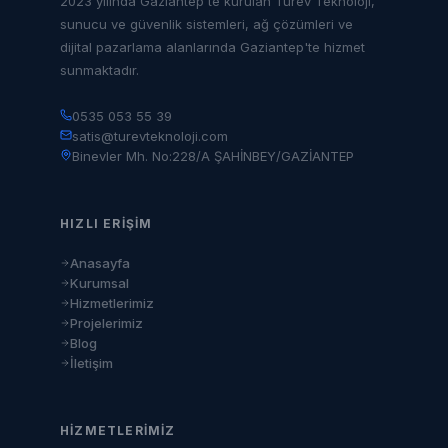
2023 yılında Gaziantep'te kurulan Türev Teknoloji,
sunucu ve güvenlik sistemleri, ağ çözümleri ve
dijital pazarlama alanlarında Gaziantep'te hizmet
sunmaktadır.
0535 053 55 39
satis@turevteknoloji.com
Binevler Mh. No:228/A ŞAHİNBEY/GAZİANTEP
HIZLI ERIŞIM
Anasayfa
Kurumsal
Hizmetlerimiz
Projelerimiz
Blog
İletişim
HIZMETLERIMIZ