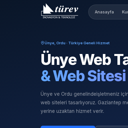
Anasayfa
Ku
Ünye, Ordu
· Türkiye Geneli Hizmet
Ünye
Web Ta
& Web Sitesi
Ünye ve Ordu genelinde
işletmeniz iç
web siteleri tasarlıyoruz. Gaziantep me
yerine uzaktan hizmet verir.