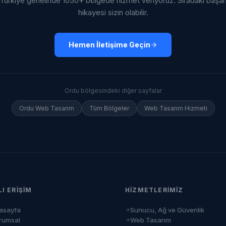
Türkiye genelinde 1050+ bölgede hizmet veriyoruz. Sıradaki başar
hikayesi sizin olabilir.
Hemen İletişime Geçin
Ordu
bölgesindeki diğer sayfalar
Ordu
Web Tasarım
Tüm Bölgeler
Web Tasarım Hizmeti
LI ERIŞIM
HIZMETLERIMIZ
asayfa
Sunucu, Ağ ve Güvenlik
rumsal
Web Tasarım