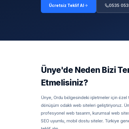
Ücretsiz Teklif Al
0535 053
Ünye
'de Neden Bizi Te
Etmelisiniz?
Ünye, Ordu
bölgesindeki işletmeler için özel
dönüşüm odaklı web siteleri geliştiriyoruz.
Ün
profesyonel web tasarım, kurumsal web sites
SEO uyumlu, mobil dostu siteler. Türkiye gen
teklif alın.