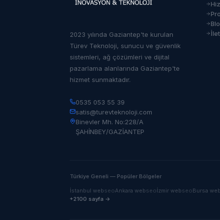
Hi
Pro
Bl
İle
2023 yılında Gaziantep'te kurulan
Türev Teknoloji, sunucu ve güvenlik
sistemleri, ağ çözümleri ve dijital
pazarlama alanlarında Gaziantep'te
hizmet sunmaktadır.
0535 053 55 39
satis@turevteknoloji.com
Binevler Mh. No:228/A
ŞAHİNBEY/GAZİANTEP
Türkiye Geneli — Popüler Bölgeler
İstanbul
web
seo
Ankara
web
seo
İzmir
web
seo
Bursa
we
+2100 sayfa →