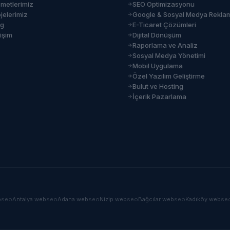
zmetlerimiz
SEO Optimizasyonu
jelerimiz
Google & Sosyal Medya Rekla
og
E-Ticaret Çözümleri
tişim
Dijital Dönüşüm
Raporlama ve Analiz
Sosyal Medya Yönetimi
Mobil Uygulama
Özel Yazılım Geliştirme
Bulut ve Hosting
İçerik Pazarlama
b
seo
Antalya
web
seo
Adana
web
seo
Nizip
web
seo
Bağcılar
web
seo
Kadıköy
web
se