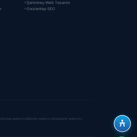
Şahinbey Web Tasarım
m
Gaziantep SEO
o
Konya
web
seo
Mersin
web
seo
Eskişehir
web
seo