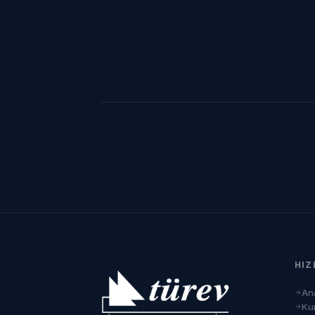
HIZ
An
Ku