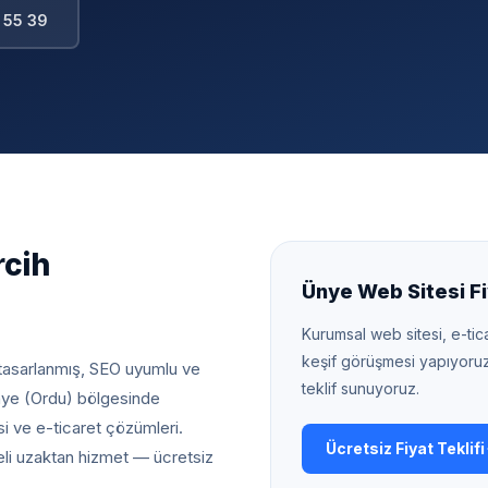
 55 39
rcih
Ünye
Web Sitesi Fi
Kurumsal web sitesi, e-tica
keşif görüşmesi yapıyoru
 tasarlanmış, SEO uyumlu ve
teklif sunuyoruz.
ye (Ordu) bölgesinde
i ve e-ticaret çözümleri.
Ücretsiz Fiyat Teklifi
eli uzaktan hizmet — ücretsiz