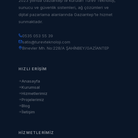
2023 yılında Gaziantep'te kurulan Türev Teknoloji,
sunucu ve güvenlik sistemleri, ağ çözümleri ve
dijital pazarlama alanlarında Gaziantep'te hizmet
sunmaktadır.
0535 053 55 39
satis@turevteknoloji.com
Binevler Mh. No:228/A ŞAHİNBEY/GAZİANTEP
HIZLI ERIŞIM
Anasayfa
Kurumsal
Hizmetlerimiz
Projelerimiz
Blog
İletişim
HIZMETLERIMIZ