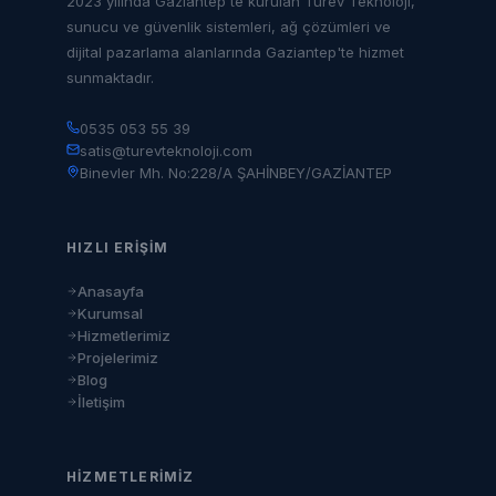
2023 yılında Gaziantep'te kurulan Türev Teknoloji,
sunucu ve güvenlik sistemleri, ağ çözümleri ve
dijital pazarlama alanlarında Gaziantep'te hizmet
sunmaktadır.
0535 053 55 39
satis@turevteknoloji.com
Binevler Mh. No:228/A ŞAHİNBEY/GAZİANTEP
HIZLI ERIŞIM
Anasayfa
Kurumsal
Hizmetlerimiz
Projelerimiz
Blog
İletişim
HIZMETLERIMIZ